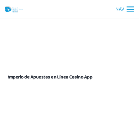
NAV
Imperio de Apuestas en Línea Casino App