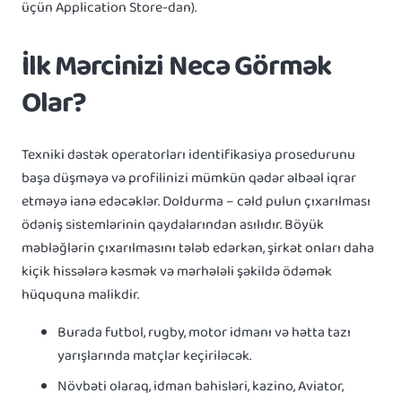
üçün Application Store-dan).
İlk Mərcinizi Necə Görmək
Olar?
Texniki dəstək operatorları identifikasiya prosedurunu
başa düşməyə və profilinizi mümkün qədər əlbəəl iqrar
etməyə ianə edəcəklər. Doldurma – cəld pulun çıxarılması
ödəniş sistemlərinin qaydalarından asılıdır. Böyük
məbləğlərin çıxarılmasını tələb edərkən, şirkət onları daha
kiçik hissələrə kəsmək və mərhələli şəkildə ödəmək
hüququna malikdir.
Burada futbol, rugby, motor idmanı və hətta tazı
yarışlarında matçlar keçiriləcək.
Növbəti olaraq, idman bahisləri, kazino, Aviator,