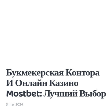
Букмекерская Контора
И Онлайн Казино
Mostbet: Лучший Выбор
3 mar 2024