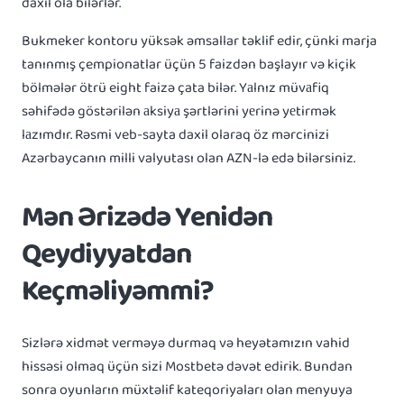
daxil ola bilərlər.
Bukmeker kontoru yüksək əmsallar təklif edir, çünki marja
tanınmış çempionatlar üçün 5 faizdən başlayır və kiçik
bölmələr ötrü eight faizə çata bilər. Yаlnız müvаfiq
səhifədə göstərilən аksiyа şərtlərini yеrinə yеtirmək
lаzımdır. Rəsmi veb-sayta daxil olaraq öz mərcinizi
Azərbaycanın milli valyutası olan AZN-lə edə bilərsiniz.
Mən Ərizədə Yenidən
Qeydiyyatdan
Keçməliyəmmi?
Sizlərə xidmət verməyə durmaq və heyətamızın vahid
hissəsi olmaq üçün sizi Mostbetə dəvət edirik. Bundan
sonra oyunların müxtəlif kateqoriyaları olan menyuya