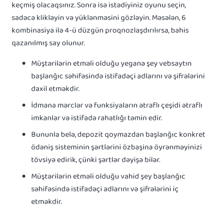
keçmiş olacaqsınız. Sonra isə istədiyiniz oyunu seçin,
sadəcə klikləyin və yüklənməsini gözləyin. Məsələn, 6
kombinasiya ilə 4-ü düzgün proqnozlaşdırılırsa, bahis
qazanılmış say olunur.
Müştərilərin etməli olduğu yeganə şey vebsaytın
başlanğıc səhifəsində istifadəçi adlarını və şifrələrini
daxil etməkdir.
İdmana mərclər və funksiyaların ətraflı çeşidi ətraflı
imkanlar və istifadə rahatlığı təmin edir.
Bununla belə, depozit qoymazdan başlanğıc konkret
ödəniş sisteminin şərtlərini özbaşina öyrənməyinizi
tövsiyə edirik, çünki şərtlər dəyişə bilər.
Müştərilərin etməli olduğu vahid şey başlanğıc
səhifəsində istifadəçi adlarını və şifrələrini iç
etməkdir.