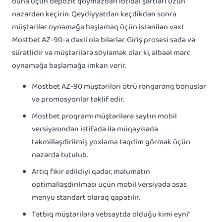
buna üçün depozit qoymazdan ibtidai şərtləri uzun
nəzərdən keçirin. Qeydiyyatdan keçdikdən sonra
müştərilər oynamağa başlamaq üçün istənilən vaxt
Mostbet AZ-90-a daxil ola bilərlər. Giriş prosesi sadə və
sürətlidir və müştərilərə söyləmək olar ki, əlbəəl mərc
oynamağa başlamağa imkan verir.
Mostbet AZ-90 müştəriləri ötrü rəngarəng bonuslar
və promosyonlar təklif edir.
Mostbet proqramı müştərilərə saytın mobil
versiyasından istifadə ilə müqayisədə
təkmilləşdirilmiş yoxlama təqdim görmək üçün
nəzərdə tutulub.
Artıq fikir edildiyi qədər, məlumatın
optimallaşdırılması üçün mobil versiyada əsas
menyu standart olaraq qapatılır.
Tətbiq müştərilərə vebsaytda olduğu kimi eyni”