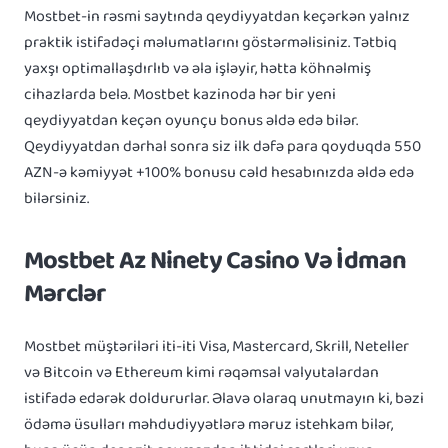
Mostbet-in rəsmi saytında qeydiyyatdan keçərkən yalnız
praktik istifadəçi məlumatlarını göstərməlisiniz. Tətbiq
yaxşı optimallaşdırlıb və əla işləyir, hətta köhnəlmiş
cihazlarda belə. Mostbet kazinoda hər bir yeni
qeydiyyatdan keçən oyunçu bonus əldə edə bilər.
Qeydiyyatdan dərhal sonra siz ilk dəfə para qoyduqda 550
AZN-ə kəmiyyət +100% bonusu cəld hesabınızda əldə edə
bilərsiniz.
Mostbet Az Ninety Casino Və İdman
Mərclər
Mostbet müştəriləri iti-iti Visa, Mastercard, Skrill, Neteller
və Bitcoin və Ethereum kimi rəqəmsal valyutalardan
istifadə edərək doldururlar. Əlavə olaraq unutmayın ki, bəzi
ödəmə üsulları məhdudiyyətlərə məruz istehkam bilər,