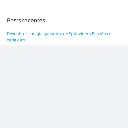
Posts recentes
Descubre la magia ganadora de Spinwinera España en
cada giro
Unlocking Goldbet Com The Hidden Treasures of Online
Gaming
Bovada LV Unleashes Unforgettable Betting Adventures
Beyond Limits
Novibet Online Casino Unveiled A Thrilling Gaming
Odyssey
Novibet Reviews Unveiling Hidden Gems in Online Betting
Adventure
Marcadores
1win
1win AZ
1xbet
1xbet AZ
1xbet BR
best