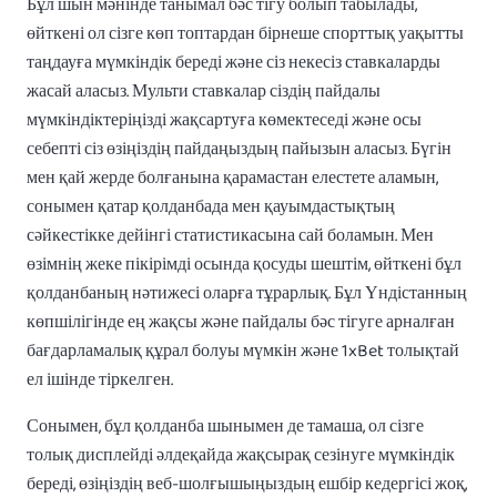
Бұл шын мәнінде танымал бәс тігу болып табылады,
өйткені ол сізге көп топтардан бірнеше спорттық уақытты
таңдауға мүмкіндік береді және сіз некесіз ставкаларды
жасай аласыз. Мульти ставкалар сіздің пайдалы
мүмкіндіктеріңізді жақсартуға көмектеседі және осы
себепті сіз өзіңіздің пайдаңыздың пайызын аласыз. Бүгін
мен қай жерде болғанына қарамастан елестете аламын,
сонымен қатар қолданбада мен қауымдастықтың
сәйкестікке дейінгі статистикасына сай боламын. Мен
өзімнің жеке пікірімді осында қосуды шештім, өйткені бұл
қолданбаның нәтижесі оларға тұрарлық. Бұл Үндістанның
көпшілігінде ең жақсы және пайдалы бәс тігуге арналған
бағдарламалық құрал болуы мүмкін және 1xBet толықтай
ел ішінде тіркелген.
Сонымен, бұл қолданба шынымен де тамаша, ол сізге
толық дисплейді әлдеқайда жақсырақ сезінуге мүмкіндік
береді, өзіңіздің веб-шолғышыңыздың ешбір кедергісі жоқ,