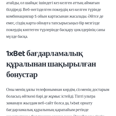
атайды, ол шайқас ішіндегі кез келген аттың аймағын
білдіреді. Веб-негізделген покердің кез келген түрінде
комбинациялар 5 ойын картасынан жасалады. Әйтсе де
емес, сіздің карта ойнауға тапсырысыңыз бір мезгілде
покердің көптеген түрлерінде басқару циклдерінің саны
мүлде басқа.
1xBet бағдарламалық
құралынан шақырылған
бонустар
Оны менің ұялы телефонымнан көрдім, сіз менің достарым
боласыз, өйткені бәрі де жұмыс істейді. Тіпті ультра
заманауи жылдам веб-сайт болса да, 1xbet орнату
бағдарламалық құралының қарапайым ретінде