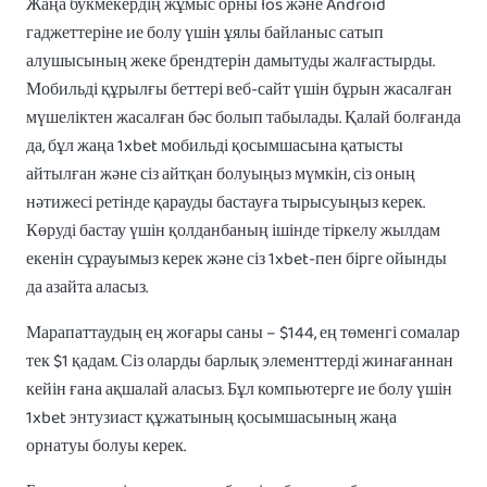
Жаңа букмекердің жұмыс орны Ios және Android
гаджеттеріне ие болу үшін ұялы байланыс сатып
алушысының жеке брендтерін дамытуды жалғастырды.
Мобильді құрылғы беттері веб-сайт үшін бұрын жасалған
мүшеліктен жасалған бәс болып табылады. Қалай болғанда
да, бұл жаңа 1xbet мобильді қосымшасына қатысты
айтылған және сіз айтқан болуыңыз мүмкін, сіз оның
нәтижесі ретінде қарауды бастауға тырысуыңыз керек.
Көруді бастау үшін қолданбаның ішінде тіркелу жылдам
екенін сұрауымыз керек және сіз 1xbet-пен бірге ойынды
да азайта аласыз.
Марапаттаудың ең жоғары саны – $144, ең төменгі сомалар
тек $1 қадам. Сіз оларды барлық элементтерді жинағаннан
кейін ғана ақшалай аласыз. Бұл компьютерге ие болу үшін
1xbet энтузиаст құжатының қосымшасының жаңа
орнатуы болуы керек.