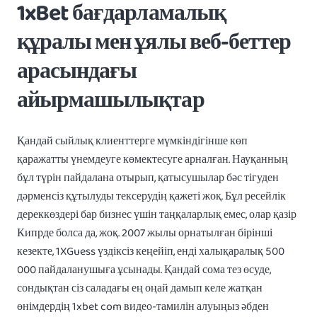
1xBet бағдарламалық
құралы мен ұялы веб-беттер
арасындағы
айырмашылықтар
Қандай сыйлық клиенттерге мүмкіндігінше көп
қаражатты үнемдеуге көмектесуге арналған. Науқанның
бұл түрін пайдалана отырып, қатысушылар бәс тігуден
дәрменсіз құтылуды тексерудің қажеті жоқ. Бұл ресейлік
дереккөздері бар бизнес үшін таңқаларлық емес, олар қазір
Кипрде болса да, жоқ. 2007 жылы орнатылған бірінші
кезекте, 1XGuess үздіксіз кеңейіп, енді халықаралық 500
000 пайдаланушыға ұсынады. Қандай сома тез өсуде,
сондықтан сіз саладағы ең оңай дамып келе жатқан
өнімдердің 1xbet com видео-тамилін алуыңыз әбден