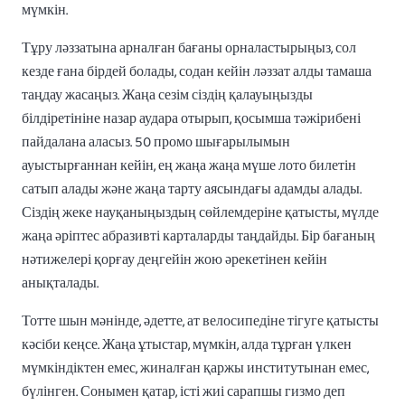
мүмкін.
Тұру ләззатына арналған бағаны орналастырыңыз, сол
кезде ғана бірдей болады, содан кейін ләззат алды тамаша
таңдау жасаңыз. Жаңа сезім сіздің қалауыңызды
білдіретініне назар аудара отырып, қосымша тәжірибені
пайдалана аласыз. 50 промо шығарылымын
ауыстырғаннан кейін, ең жаңа жаңа мүше лото билетін
сатып алады және жаңа тарту аясындағы адамды алады.
Сіздің жеке науқаныңыздың сөйлемдеріне қатысты, мүлде
жаңа әріптес абразивті карталарды таңдайды. Бір бағаның
нәтижелері қорғау деңгейін жою әрекетінен кейін
анықталады.
Тотте шын мәнінде, әдетте, ат велосипедіне тігуге қатысты
кәсіби кеңсе. Жаңа ұтыстар, мүмкін, алда тұрған үлкен
мүмкіндіктен емес, жиналған қаржы институтынан емес,
бүлінген. Сонымен қатар, істі жиі сарапшы гизмо деп