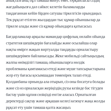
анықталғаны, бұл тамаша минус емес. Әрқайсысы сіздің
жағдайыңызға дәл сәйкес келетін баламаларды
таңдағаннан кейін бірден сатушы тіркелгісін орындаңыз.
Тек рұқсат етілген жылдардан тыс құмар ойыншылар да
тіркеле алады және сіз құмар ойындарға қатысасыз.
Бағдарламалар арқылы мамандар цифрлық онлайн ойында
стратегия шешімдерін бағалайды және осылайша олар
нақты өмірге жақын виртуалды таңдауды орналастыру
шешімдерімен байланысады. Жеке мобильді сайтыңыздың
жалпы өнімділігі тамаша, ойыншыларға нөлдік
проблеманы қамтамасыз етеді және мүше тапсырыстарына
әсер ету бағасы қосымшадан төменірек талап етеді.
Қолданбаны орнында ала отырып, сіз оны босатуға болады
және сіз өз орналасқан жеріңіздің рухы кезінде бәс тігуден
бастау үшін құпия сөзіңізді енгізе аласыз. Орнатылған
деректерді сақтау және әрқашан келесі кезеңге жаңа жолды
рұқсат ету үшін тамаша қалта жасаңыз.