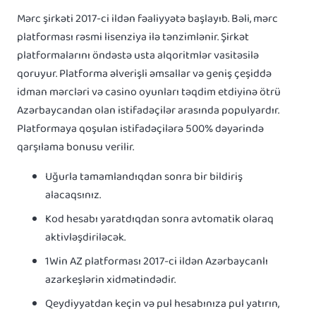
Mərc şirkəti 2017-ci ildən fəaliyyətə başlayıb. Bəli, mərc
platforması rəsmi lisenziya ilə tənzimlənir. Şirkət
platformalarını öndəstə usta alqoritmlər vasitəsilə
qoruyur. Platforma əlverişli əmsallar və geniş çeşiddə
idman mərcləri və casino oyunları təqdim etdiyinə ötrü
Azərbaycandan olan istifadəçilər arasında populyardır.
Platformaya qoşulan istifadəçilərə 500% dəyərində
qarşılama bonusu verilir.
Uğurla tamamlandıqdan sonra bir bildiriş
alacaqsınız.
Kod hesabı yaratdıqdan sonra avtomatik olaraq
aktivləşdiriləcək.
1Win AZ platforması 2017-ci ildən Azərbaycanlı
azarkeşlərin xidmətindədir.
Qeydiyyatdan keçin və pul hesabınıza pul yatırın,