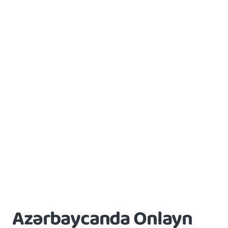
Azərbaycanda Onlayn