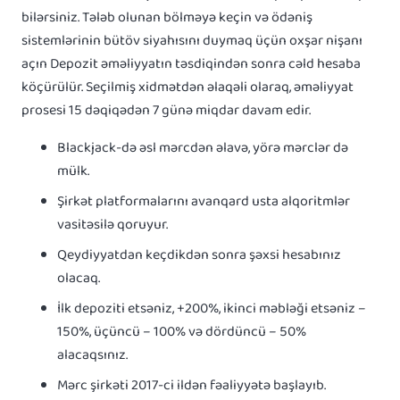
bilərsiniz. Tələb olunan bölməyə keçin və ödəniş
sistemlərinin bütöv siyahısını duymaq üçün oxşar nişanı
açın Depozit əməliyyatın təsdiqindən sonra cəld hesaba
köçürülür. Seçilmiş xidmətdən əlaqəli olaraq, əməliyyat
prosesi 15 dəqiqədən 7 günə miqdar davam edir.
Blackjack-də əsl mərcdən əlavə, yörə mərclər də
mülk.
Şirkət platformalarını avanqard usta alqoritmlər
vasitəsilə qoruyur.
Qeydiyyatdan keçdikdən sonra şəxsi hesabınız
olacaq.
İlk depoziti etsəniz, +200%, ikinci məbləği etsəniz –
150%, üçüncü – 100% və dördüncü – 50%
alacaqsınız.
Mərc şirkəti 2017-ci ildən fəaliyyətə başlayıb.