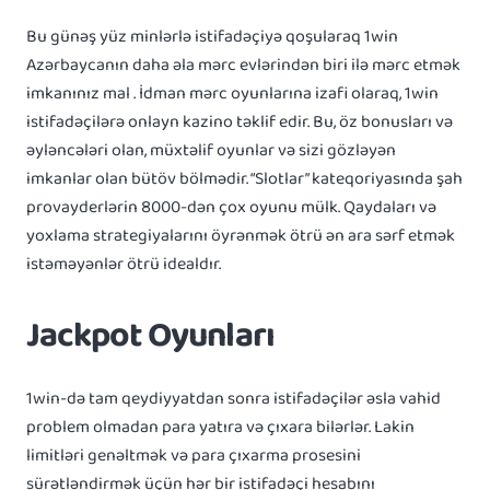
Bu günəş yüz minlərlə istifadəçiyə qoşularaq 1win
Azərbaycanın daha əla mərc evlərindən biri ilə mərc etmək
imkanınız mal . İdman mərc oyunlarına izafi olaraq, 1win
istifadəçilərə onlayn kazino təklif edir. Bu, öz bonusları və
əyləncələri olan, müxtəlif oyunlar və sizi gözləyən
imkanlar olan bütöv bölmədir. “Slotlar” kateqoriyasında şah
provayderlərin 8000-dən çox oyunu mülk. Qaydaları və
yoxlama strategiyalarını öyrənmək ötrü ən ara sərf etmək
istəməyənlər ötrü idealdır.
Jackpot Oyunları
1win-də tam qeydiyyatdan sonra istifadəçilər əsla vahid
problem olmadan para yatıra və çıxara bilərlər. Lakin
limitləri genəltmək və para çıxarma prosesini
sürətləndirmək üçün hər bir istifadəçi hesabını