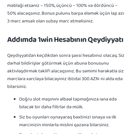
məbləği etsəniz – 150%, üçüncü – 100% və dördüncü –
50% alacaqsınız. Bonus pulunu bərpa eləmək üçün lap azı
3 mərc əmsalı olan subay mərc etməlisiniz.
Addımda 1win Hesabının Qeydiyyatı
Qeydiyyatdan keçdikdən sonra şəxsi hesabınız olacaq. Siz
dərhal bildirişlər götürmək üçün abunə bonusunu
aktivləşdirmək təklifi alacaqsınız. Bu səmimi hərəkətlə siz
mərclərə xərcləyə biləcəyiniz ibtidai 300 AZN-ni əldə edə
bilərsiniz.
Doğru slot maşınını əlbəəl tapmağınıza ianə edə
biləcək bir daha filtrlər də mülk.
Siz bu oyunları oynayaraq bəxtinizi sınaya və ilk
mərcinizin minlərlə mislini qazana bilərsiniz.