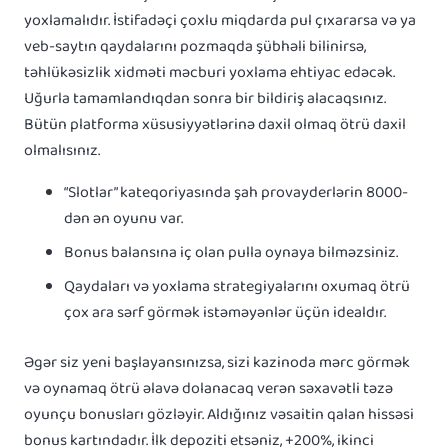
yoxlamalıdır. İstifadəçi çoxlu miqdarda pul çıxararsa və ya
veb-saytın qaydalarını pozmaqda şübhəli bilinirsə,
təhlükəsizlik xidməti məcburi yoxlama ehtiyac edəcək.
Uğurla tamamlandıqdan sonra bir bildiriş alacaqsınız.
Bütün platforma xüsusiyyətlərinə daxil olmaq ötrü daxil
olmalısınız.
“Slotlar” kateqoriyasında şah provayderlərin 8000-
dən ən oyunu var.
Bonus balansına iç olan pulla oynaya bilməzsiniz.
Qaydaları və yoxlama strategiyalarını oxumaq ötrü
çox ara sərf görmək istəməyənlər üçün idealdır.
Əgər siz yeni başlayansınızsa, sizi kazinoda mərc görmək
və oynamaq ötrü əlavə dolanacaq verən səxavətli təzə
oyunçu bonusları gözləyir. Aldığınız vəsaitin qalan hissəsi
bonus kartındadır. İlk depoziti etsəniz, +200%, ikinci