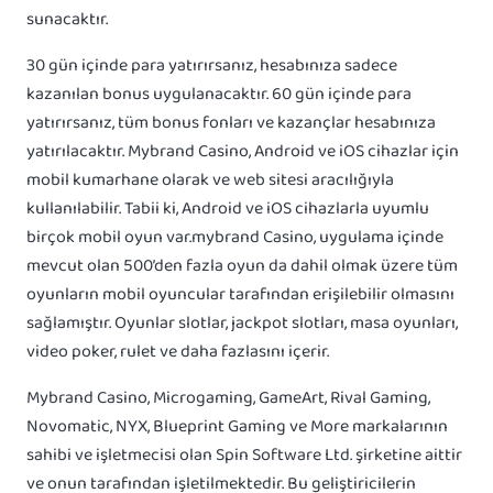
sunacaktır.
30 gün içinde para yatırırsanız, hesabınıza sadece
kazanılan bonus uygulanacaktır. 60 gün içinde para
yatırırsanız, tüm bonus fonları ve kazançlar hesabınıza
yatırılacaktır. Mybrand Casino, Android ve iOS cihazlar için
mobil kumarhane olarak ve web sitesi aracılığıyla
kullanılabilir. Tabii ki, Android ve iOS cihazlarla uyumlu
birçok mobil oyun var.mybrand Casino, uygulama içinde
mevcut olan 500’den fazla oyun da dahil olmak üzere tüm
oyunların mobil oyuncular tarafından erişilebilir olmasını
sağlamıştır. Oyunlar slotlar, jackpot slotları, masa oyunları,
video poker, rulet ve daha fazlasını içerir.
Mybrand Casino, Microgaming, GameArt, Rival Gaming,
Novomatic, NYX, Blueprint Gaming ve More markalarının
sahibi ve işletmecisi olan Spin Software Ltd. şirketine aittir
ve onun tarafından işletilmektedir. Bu geliştiricilerin