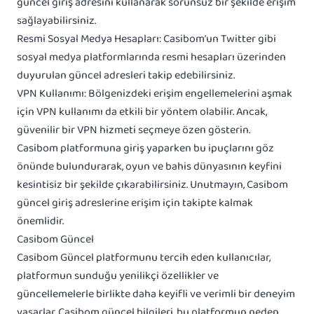
güncel giriş adresini kullanarak sorunsuz bir şekilde erişim
sağlayabilirsiniz.
Resmi Sosyal Medya Hesapları: Casibom’un Twitter gibi
sosyal medya platformlarında resmi hesapları üzerinden
duyurulan güncel adresleri takip edebilirsiniz.
VPN Kullanımı: Bölgenizdeki erişim engellemelerini aşmak
için VPN kullanımı da etkili bir yöntem olabilir. Ancak,
güvenilir bir VPN hizmeti seçmeye özen gösterin.
Casibom platformuna giriş yaparken bu ipuçlarını göz
önünde bulundurarak, oyun ve bahis dünyasının keyfini
kesintisiz bir şekilde çıkarabilirsiniz. Unutmayın, Casibom
güncel giriş adreslerine erişim için takipte kalmak
önemlidir.
Casibom Güncel
Casibom Güncel platformunu tercih eden kullanıcılar,
platformun sunduğu yenilikçi özellikler ve
güncellemelerle birlikte daha keyifli ve verimli bir deneyim
yaşarlar. Casibom güncel bilgileri, bu platformun neden