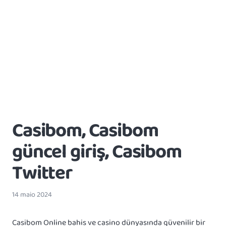
Casibom, Casibom
güncel giriş, Casibom
Twitter
14 maio 2024
Casibom Online bahis ve casino dünyasında güvenilir bir