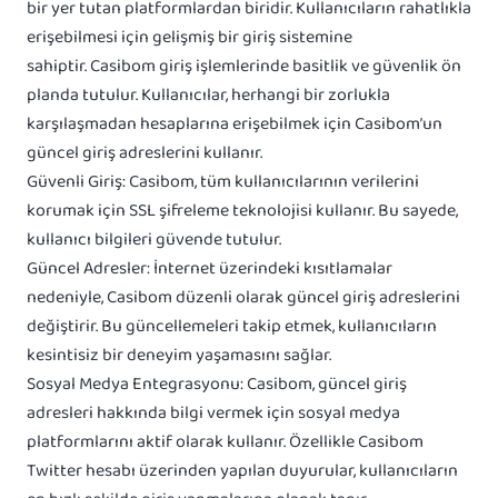
bir yer tutan platformlardan biridir. Kullanıcıların rahatlıkla
erişebilmesi için gelişmiş bir giriş sistemine
sahiptir. Casibom giriş işlemlerinde basitlik ve güvenlik ön
planda tutulur. Kullanıcılar, herhangi bir zorlukla
karşılaşmadan hesaplarına erişebilmek için Casibom’un
güncel giriş adreslerini kullanır.
Güvenli Giriş: Casibom, tüm kullanıcılarının verilerini
korumak için SSL şifreleme teknolojisi kullanır. Bu sayede,
kullanıcı bilgileri güvende tutulur.
Güncel Adresler: İnternet üzerindeki kısıtlamalar
nedeniyle, Casibom düzenli olarak güncel giriş adreslerini
değiştirir. Bu güncellemeleri takip etmek, kullanıcıların
kesintisiz bir deneyim yaşamasını sağlar.
Sosyal Medya Entegrasyonu: Casibom, güncel giriş
adresleri hakkında bilgi vermek için sosyal medya
platformlarını aktif olarak kullanır. Özellikle Casibom
Twitter hesabı üzerinden yapılan duyurular, kullanıcıların