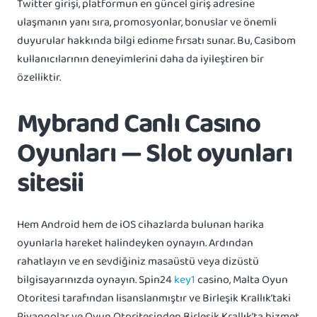
Twitter girişi, platformun en güncel giriş adresine
ulaşmanın yanı sıra, promosyonlar, bonuslar ve önemli
duyurular hakkında bilgi edinme fırsatı sunar. Bu, Casibom
kullanıcılarının deneyimlerini daha da iyileştiren bir
özelliktir.
Mybrand Canlı Casıno
Oyunları — Slot oyunları
sitesii
Hem Android hem de iOS cihazlarda bulunan harika
oyunlarla hareket halindeyken oynayın. Ardından
rahatlayın ve en sevdiğiniz masaüstü veya dizüstü
bilgisayarınızda oynayın. Spin24
key1
casino, Malta Oyun
Otoritesi tarafından lisanslanmıştır ve Birleşik Krallık’taki
Piyangolar ve Oyun Otoritesinden Birleşik Krallık’ta hizmet