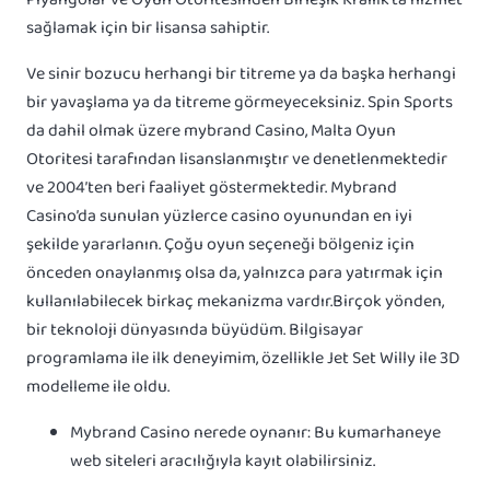
sağlamak için bir lisansa sahiptir.
Ve sinir bozucu herhangi bir titreme ya da başka herhangi
bir yavaşlama ya da titreme görmeyeceksiniz. Spin Sports
da dahil olmak üzere mybrand Casino, Malta Oyun
Otoritesi tarafından lisanslanmıştır ve denetlenmektedir
ve 2004’ten beri faaliyet göstermektedir. Mybrand
Casino’da sunulan yüzlerce casino oyunundan en iyi
şekilde yararlanın. Çoğu oyun seçeneği bölgeniz için
önceden onaylanmış olsa da, yalnızca para yatırmak için
kullanılabilecek birkaç mekanizma vardır.Birçok yönden,
bir teknoloji dünyasında büyüdüm. Bilgisayar
programlama ile ilk deneyimim, özellikle Jet Set Willy ile 3D
modelleme ile oldu.
Mybrand Casino nerede oynanır: Bu kumarhaneye
web siteleri aracılığıyla kayıt olabilirsiniz.