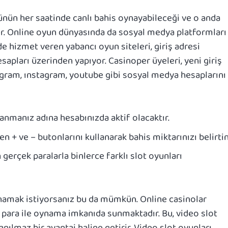
 günün her saatinde canlı bahis oynayabileceği ve o anda
ir. Online oyun dünyasında da sosyal medya platformları
’de hizmet veren yabancı oyun siteleri, giriş adresi
apları üzerinden yapıyor. Casinoper üyeleri, yeni giriş
gram, ınstagram, youtube gibi sosyal medya hesaplarını
canmanız adına hesabınızda aktif olacaktır.
 + ve – butonlarını kullanarak bahis miktarınızı belirtin
 gerçek paralarla binlerce farklı slot oyunları
namak istiyorsanız bu da mümkün. Online casinolar
l para ile oynama imkanıda sunmaktadır. Bu, video slot
ılmaz bir avantaj haline getirir. Video slot oyunları