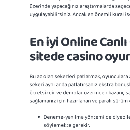
üzerinde yapacağınız araştırmalarda seçeceğ
uygulayabilirsiniz. Ancak en önemli kural i
En iyi Online Canlı
sitede casino oyun
Bu az olan şekerleri patlatmak, oyunculara a
şekeri aynı anda patlatırsanız ekstra bonu
ücretsizdir ve demolar üzerinden kazanç 
sağlamanız için hazırlanan ve paralı sürüm 
Deneme-yanılma yöntemi de diyebile
söylemekte gerekir.