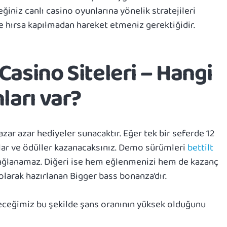
iniz canlı casino oyunlarına yönelik stratejileri
se hırsa kapılmadan hareket etmeniz gerektiğidir.
 Casino Siteleri – Hangi
ları var?
zar azar hediyeler sunacaktır. Eğer tek bir seferde 12
slar ve ödüller kazanacaksınız. Demo sürümleri
bettilt
sağlanamaz. Diğeri ise hem eğlenmenizi hem de kazanç
olarak hazırlanan Bigger bass bonanza’dır.
ceğimiz bu şekilde şans oranının yüksek olduğunu