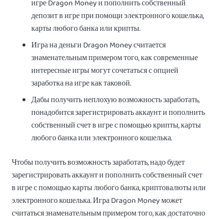
игре Dragon Money и пополнить собственный
депозит в игре при помощи электронного кошелька,
карты любого банка или крипты.
Игра на деньги Dragon Money считается
знаменательным примером того, как современные
интересные игры могут сочетаться с опцией
заработка на игре как таковой.
Дабы получить неплохую возможность заработать,
понадобится зарегистрировать аккаунт и пополнить
собственный счет в игре с помощью крипты, карты
любого банка или электронного кошелька.
Чтобы получить возможность заработать, надо будет
зарегистрировать аккаунт и пополнить собственный счет
в игре с помощью карты любого банка, криптовалюты или
электронного кошелька. Игра Dragon Money может
считаться знаменательным примером того, как достаточно