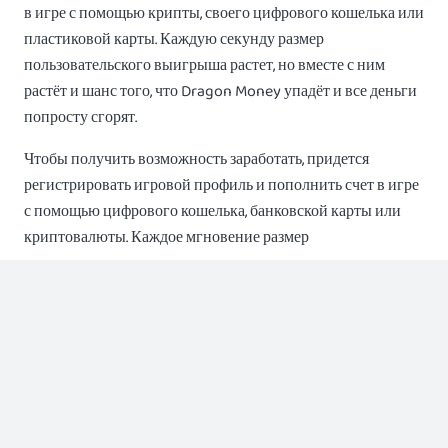
в игре с помощью крипты, своего цифрового кошелька или
пластиковой карты. Каждую секунду размер
пользовательского выигрыша растет, но вместе с ним
растёт и шанс того, что Dragon Money упадёт и все деньги
попросту сгорят.
Чтобы получить возможность заработать, придется
регистрировать игровой профиль и пополнить счет в игре
с помощью цифрового кошелька, банковской карты или
криптовалюты. Каждое мгновение размер
пользовательского выигрыша увеличивается, но вместе с
ним увеличивается и вероятность того, что аэроплан
упадет и все поставленные средства просто сгорят. Каждое
мгновение размер пользовательского выигрыша
увеличивается, но вместе с ним растет и шанс того, что
аэроплан упадёт и все поставленные средства сгорят.
Никогда не играйте в интернет-казино на те средства,
проиграть которые будет чересчур болезненно для своего