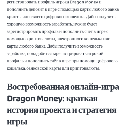
регистрировать профиль игрока Dragon Money и
пополнить депозит в игре с помощью карты любого банка,
крипты или своего цифрового кошелька. Дабы получить
хорошую возможность заработать, нужно будет
зарегистрировать профиль и пополнить счет в игре с
помощью криптовалюты, электронного кошелька или
карты любого банка. Дабы получить возможность
заработка, понадобится зарегистрировать игровой
профиль и пополнить счёт в игре при помощи цифрового
кошелька, банковской карты или криптовалюты.
Востребованная онлайн-игра
Dragon Money: краткая
история проекта и стратегия
игры