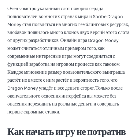
Очень быстро указанный слот покорил сердца
пользователей во многих странах мира и Spribe Dragon
Money стал появляться на многих гемблинговых ресурсах,
вдобавок появилось много клонов двух версий этого слота
от других разработчиков. Онлайн игра Dragon Money
может считаться отличным примером того, как
современные интересные игры могут соединяться с
функцией заработка на игровом процессе как таковом.
Каждое мгновение размер пользовательского выигрыша
растёт, но вместе с ним растёт и вероятность того, что
Dragon Money упадёт и все деньги сгорят. Только после
окончательного освоения интерфейса вы можете без
опасения переходить на реальные деньги и совершать
первые скромные ставки.
Как начать игру не потратив