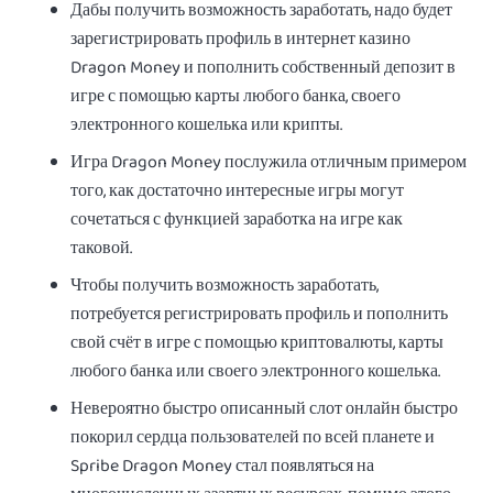
Дабы получить возможность заработать, надо будет
зарегистрировать профиль в интернет казино
Dragon Money и пополнить собственный депозит в
игре с помощью карты любого банка, своего
электронного кошелька или крипты.
Игра Dragon Money послужила отличным примером
того, как достаточно интересные игры могут
сочетаться с функцией заработка на игре как
таковой.
Чтобы получить возможность заработать,
потребуется регистрировать профиль и пополнить
свой счёт в игре с помощью криптовалюты, карты
любого банка или своего электронного кошелька.
Невероятно быстро описанный слот онлайн быстро
покорил сердца пользователей по всей планете и
Spribe Dragon Money стал появляться на