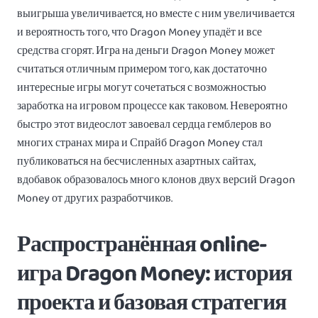
выигрыша увеличивается, но вместе с ним увеличивается
и вероятность того, что Dragon Money упадёт и все
средства сгорят. Игра на деньги Dragon Money может
считаться отличным примером того, как достаточно
интересные игры могут сочетаться с возможностью
заработка на игровом процессе как таковом. Невероятно
быстро этот видеослот завоевал сердца гемблеров во
многих странах мира и Спрайб Dragon Money стал
публиковаться на бесчисленных азартных сайтах,
вдобавок образовалось много клонов двух версий Dragon
Money от других разработчиков.
Распространённая online-
игра Dragon Money: история
проекта и базовая стратегия