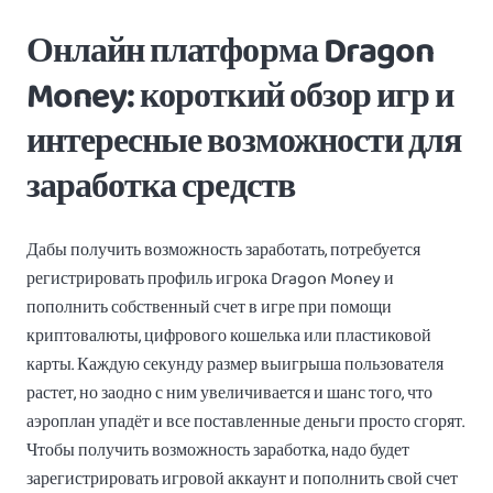
Онлайн платформа Dragon
Money: короткий обзор игр и
интересные возможности для
заработка средств
Дабы получить возможность заработать, потребуется
регистрировать профиль игрока Dragon Money и
пополнить собственный счет в игре при помощи
криптовалюты, цифрового кошелька или пластиковой
карты. Каждую секунду размер выигрыша пользователя
растет, но заодно с ним увеличивается и шанс того, что
аэроплан упадёт и все поставленные деньги просто сгорят.
Чтобы получить возможность заработка, надо будет
зарегистрировать игровой аккаунт и пополнить свой счет