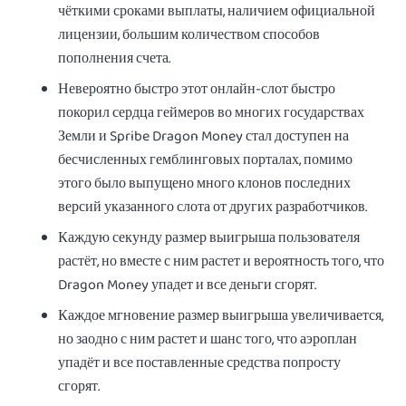
чёткими сроками выплаты, наличием официальной
лицензии, большим количеством способов
пополнения счета.
Невероятно быстро этот онлайн-слот быстро
покорил сердца геймеров во многих государствах
Земли и Spribe Dragon Money стал доступен на
бесчисленных гемблинговых порталах, помимо
этого было выпущено много клонов последних
версий указанного слота от других разработчиков.
Каждую секунду размер выигрыша пользователя
растёт, но вместе с ним растет и вероятность того, что
Dragon Money упадет и все деньги сгорят.
Каждое мгновение размер выигрыша увеличивается,
но заодно с ним растет и шанс того, что аэроплан
упадёт и все поставленные средства попросту
сгорят.