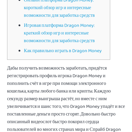
Онлайн платформа Dragon Money:
короткий обзор игр и интересные
возможности для заработка средств
Игровая платформа Dragon Money:
краткий обзор игр и интересные
возможности для заработка средств
Как правильно играть в Dragon Money
Дабы получить возможность заработать, придётся
регистрировать профиль игрока Dragon Money и
пополнить счёт в игре при помощи электронного
кошелька, карты любого банка или крипты. Каждую
секунду размер выигрыша растёт, но вместе с ним
увеличивается и шанс того, что Dragon Money упадёт и все
поставленные деньги просто сгорят. Довольно быстро
описанный видеослот быстро покорил сердца
пользователей во многих странах мира и Спрайб Dragon