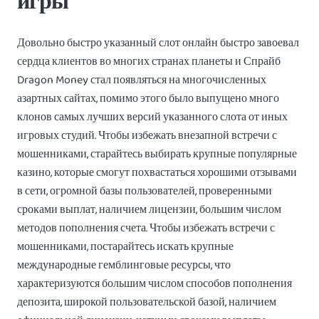
игры
Довольно быстро указанный слот онлайн быстро завоевал
сердца клиентов во многих странах планеты и Спрайб
Dragon Money стал появляться на многочисленных
азартных сайтах, помимо этого было выпущено много
клонов самых лучших версий указанного слота от иных
игровых студий. Чтобы избежать внезапной встречи с
мошенниками, старайтесь выбирать крупные популярные
казино, которые смогут похвастаться хорошими отзывами
в сети, огромной базы пользователей, проверенными
сроками выплат, наличием лицензии, большим числом
методов пополнения счета. Чтобы избежать встречи с
мошенниками, постарайтесь искать крупные
международные гемблинговые ресурсы, что
характеризуются большим числом способов пополнения
депозита, широкой пользовательской базой, наличием