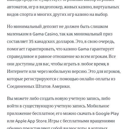
автоматов, игр в видеопокер, живых казино, виртуальных
видов спорта и многих других игр казино на выбор.
Но минимальный депозит не должен быть слишком
маленьким в Gama Casino, так как минимальный приз
составляет 35 канадских долларов. Это, в свою очередь,
помогает гарантировать, что казино Gama гарантирует
справедливое и равное отношение ко всем игрокам. Все
они доступны для вас, чтобы играть в любое время, в
Интернете или через мобильную версию. Это для игроков,
которые регистрируются с помощью онлайн-оплаты из
Соединенных Штатов Америки.
Вы можете либо создать новую учетную запись, либо
войти в существующую учетную запись. Мобильное
приложение бесплатное, его можно скачать в Google Play
или Apple App Store. Игры с бесплатными вращениями
обычно представляют собой видеослоты, в которых