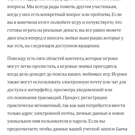
вопросы. Мы всегда рады помочь другим участникам,
когда у них есть конкретный вопрос или проблема. Если
вы в конечном итоге полюбите игру и почувствуете, что
готовы играть на реальные деньги, вы все равно можете
двигаться вперед и вносить любые выигрыши, которые у
вас есть, на следующем доступном вращении.
Повсюду есть пять областей контента, которые игроки
могут легко пролистать, а игровые значки пригодятся,
когда дело доходит до поиска ваших любимых игр. Игроки
также могут использовать электронную почту или чат для
доступа к интерфейсу, просмотра уведомлений или
отслеживания транзакций. Процесс регистрации
практически мгновенный, так как вам потребуется ввести
только адрес электронной почты, личные данные и новое
уникальное имя пользователя и пароль. Если вы
предпочитаете, чтобы данные вашей учетной записи Gama