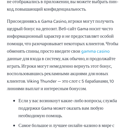
не отображались в приложении, вы можете выбрать пин-
код, повышающий конфиденциальность.
Присоединяясь к Gama Casino, игроки могут получить
щедрый бонус на депозит. Веб-сайт Gama носит чисто
информационный характер и не предоставляет особой
помощи, что разочаровывает некоторых клиентов. Чтобы
обменять спины, просто введите свои
gamma casino
данные для входа в систему, как обычно, и продолжайте
играть. Игроки могут немедленно вернуть этот бонус,
воспользовавшись рекламными акциями для новых
клиентов. Viking Thunder — это слот с 5 барабанами, 10
линиями выплат и интересным бонусом.
Если у вас возникнут какие-либо вопросы, служба
поддержки Gama может оказать вам любую
необходимую помощь.
Самое большое и лучшее онлайн-казино в мире с