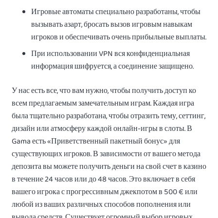
Игровые автоматы специально разработаны, чтобы
вызывать азарт, бросать вызов игровым навыкам
игроков и обеспечивать очень прибыльные выплаты.
При использовании VPN вся конфиденциальная
информация шифруется, а соединение защищено.
У нас есть все, что вам нужно, чтобы получить доступ ко
всем предлагаемым замечательным играм. Каждая игра
была тщательно разработана, чтобы отразить тему, сеттинг,
дизайн или атмосферу каждой онлайн-игры в слоты. В
Gama есть «Приветственный пакетный бонус» для
существующих игроков. В зависимости от вашего метода
депозита вы можете получить деньги на свой счет в казино
в течение 24 часов или до 48 часов. Это включает в себя
вашего игрока с прогрессивным джекпотом в 500 € или
любой из ваших различных способов пополнения или
вывода средств. Существует огромный выбор игровых