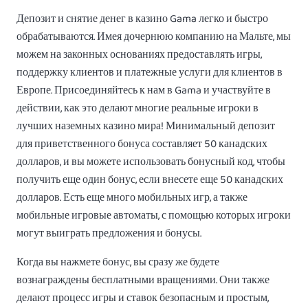
Депозит и снятие денег в казино Gama легко и быстро
обрабатываются. Имея дочернюю компанию на Мальте, мы
можем на законных основаниях предоставлять игры,
поддержку клиентов и платежные услуги для клиентов в
Европе. Присоединяйтесь к нам в Gama и участвуйте в
действии, как это делают многие реальные игроки в
лучших наземных казино мира! Минимальный депозит
для приветственного бонуса составляет 50 канадских
долларов, и вы можете использовать бонусный код, чтобы
получить еще один бонус, если внесете еще 50 канадских
долларов. Есть еще много мобильных игр, а также
мобильные игровые автоматы, с помощью которых игроки
могут выиграть предложения и бонусы.
Когда вы нажмете бонус, вы сразу же будете
вознаграждены бесплатными вращениями. Они также
делают процесс игры и ставок безопасным и простым,