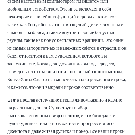
своим настольным компьютером, планшетом или
мобильным устройством. Эта игра включает в себя
некоторые из новейших функций игровых автоматов,
таких как бонус бесплатных вращений, дикие символы и
символы разброса, а также внутриигровые бонусные
раунды, такие как бонус бесплатных вращений. Это один
из самых авторитетных и надежных сайтов в отрасли, и он
будет относиться к вам с уважением, которого вы
заслуживаете. Когда дело доходит до вывода средств,
размер выплаты зависит от игрока и выбранного метода.
Бонус Gama Casino назван в честь знака рождения игрока,
и кажется, что они выбрали игроков соответственно.
Gama предлагает лучшие игры в живом казино и казино
на реальные деньги. Существует выбор
высококачественных видео-слотов, игр в блэкджек и
рулетку, видео-покер, возможности прогрессивного
джекпота и даже живая рулетка и покер. Все наши игроки