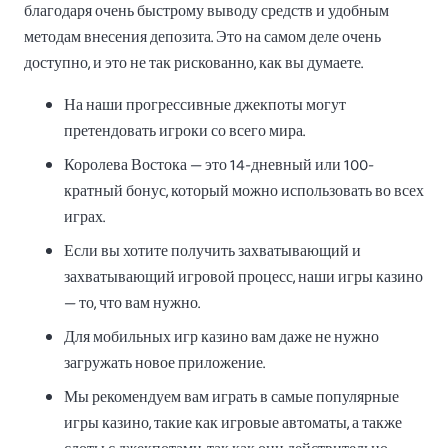
благодаря очень быстрому выводу средств и удобным
методам внесения депозита. Это на самом деле очень
доступно, и это не так рискованно, как вы думаете.
На наши прогрессивные джекпоты могут
претендовать игроки со всего мира.
Королева Востока — это 14-дневный или 100-
кратный бонус, который можно использовать во всех
играх.
Если вы хотите получить захватывающий и
захватывающий игровой процесс, наши игры казино
— то, что вам нужно.
Для мобильных игр казино вам даже не нужно
загружать новое приложение.
Мы рекомендуем вам играть в самые популярные
игры казино, такие как игровые автоматы, а также