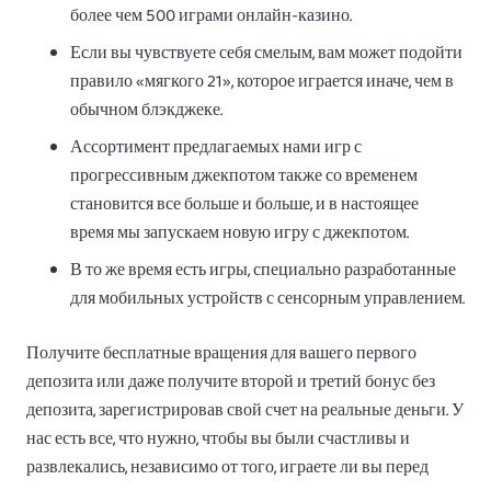
более чем 500 играми онлайн-казино.
Если вы чувствуете себя смелым, вам может подойти
правило «мягкого 21», которое играется иначе, чем в
обычном блэкджеке.
Ассортимент предлагаемых нами игр с
прогрессивным джекпотом также со временем
становится все больше и больше, и в настоящее
время мы запускаем новую игру с джекпотом.
В то же время есть игры, специально разработанные
для мобильных устройств с сенсорным управлением.
Получите бесплатные вращения для вашего первого
депозита или даже получите второй и третий бонус без
депозита, зарегистрировав свой счет на реальные деньги. У
нас есть все, что нужно, чтобы вы были счастливы и
развлекались, независимо от того, играете ли вы перед