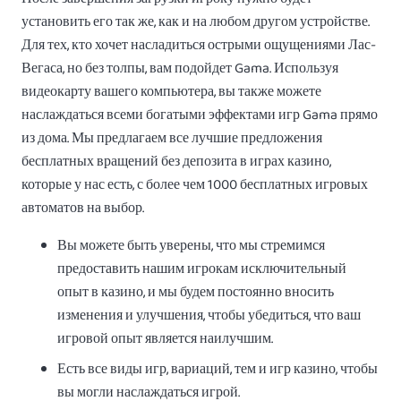
установить его так же, как и на любом другом устройстве.
Для тех, кто хочет насладиться острыми ощущениями Лас-
Вегаса, но без толпы, вам подойдет Gama. Используя
видеокарту вашего компьютера, вы также можете
наслаждаться всеми богатыми эффектами игр Gama прямо
из дома. Мы предлагаем все лучшие предложения
бесплатных вращений без депозита в играх казино,
которые у нас есть, с более чем 1000 бесплатных игровых
автоматов на выбор.
Вы можете быть уверены, что мы стремимся
предоставить нашим игрокам исключительный
опыт в казино, и мы будем постоянно вносить
изменения и улучшения, чтобы убедиться, что ваш
игровой опыт является наилучшим.
Есть все виды игр, вариаций, тем и игр казино, чтобы
вы могли наслаждаться игрой.