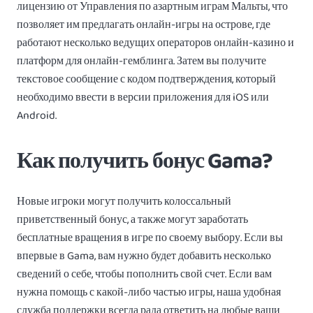
лицензию от Управления по азартным играм Мальты, что
позволяет им предлагать онлайн-игры на острове, где
работают несколько ведущих операторов онлайн-казино и
платформ для онлайн-гемблинга. Затем вы получите
текстовое сообщение с кодом подтверждения, который
необходимо ввести в версии приложения для iOS или
Android.
Как получить бонус Gama?
Новые игроки могут получить колоссальный
приветственный бонус, а также могут заработать
бесплатные вращения в игре по своему выбору. Если вы
впервые в Gama, вам нужно будет добавить несколько
сведений о себе, чтобы пополнить свой счет. Если вам
нужна помощь с какой-либо частью игры, наша удобная
служба поддержки всегда рада ответить на любые ваши