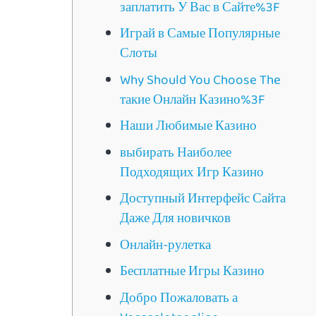
заплатить У Вас в Сайте%3F
Играй в Самые Популярные
Слоты
Why Should You Choose The
такие Онлайн Казино%3F
Наши Любимые Казино
выбирать Наиболее
Подходящих Игр Казино
Доступный Интерфейс Сайта
Даже Для новичков
Онлайн-рулетка
Бесплатные Игры Казино
Добро Пожаловать а