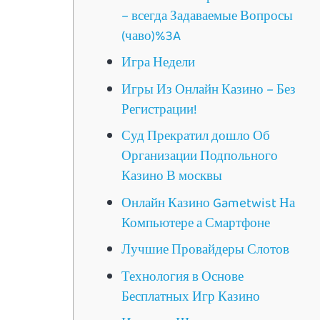
– всегда Задаваемые Вопросы
(чаво)%3A
Игра Недели
Игры Из Онлайн Казино – Без
Регистрации!
Суд Прекратил дошло Об
Организации Подпольного
Казино В москвы
Онлайн Казино Gametwist На
Компьютере а Смартфоне
Лучшие Провайдеры Слотов
Технология в Основе
Бесплатных Игр Казино