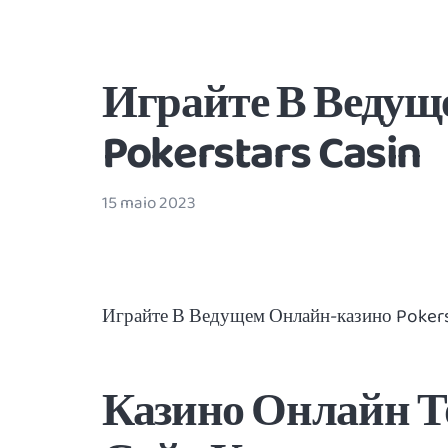
Играйте В Ведущ
Pokerstars Casin
15 maio 2023
Играйте В Ведущем Онлайн-казино Pokers
Казино Онлайн Т