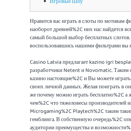
Игровые Шоу
Нравится вас играть в слоты по мотивам 
наоборот древней%2C них нас найдется все
самый большой выбор бесплатных слотов.
воспользовавшись нашими фильтрами вы н
Casino Latvia предлагает kazino igri bes
разработчики Netent и Novomatic. Таким
казино настоящие%2C и Вы можете играть 
своих личной данных. Желая поиграть в о
же почему можно играть бесплатно%2C а ж
чем%2C что тяжеловесы производителей 
Microgaming%2C Playtech%2C таким таким
гемблинга. В собственную очередь%2C оп
аудитории преимущества и возможности%2