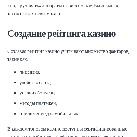
«подкручивать» аппараты в свою пользу. Выигрыш в
таких слотах невозможен.
Создание рейтинга казино
Создавая рейтинг казино учитывают множество факторов,
такие как:
лицензия;
удобство сайта;
условия бонусов;
методы платежей;
приложение для мобильных.
В каждом топовом казино доступны сертифицированные