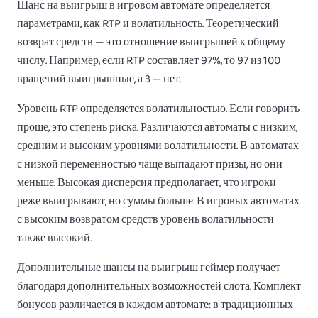
Шанс на выигрыш в игровом автомате определяется
параметрами, как RTP и волатильность. Теоретический
возврат средств — это отношение выигрышей к общему
числу. Например, если RTP составляет 97%, то 97 из 100
вращений выигрышные, а 3 — нет.
Уровень RTP определяется волатильностью. Если говорить
проще, это степень риска. Различаются автоматы с низким,
средним и высоким уровнями волатильности. В автоматах
с низкой переменностью чаще выпадают призы, но они
меньше. Высокая дисперсия предполагает, что игроки
реже выигрывают, но суммы больше. В игровых автоматах
с высоким возвратом средств уровень волатильности
также высокий.
Дополнительные шансы на выигрыш геймер получает
благодаря дополнительных возможностей слота. Комплект
бонусов различается в каждом автомате: в традиционных