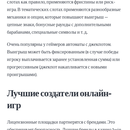
слотах как правило, применяются фриспины или риск-
игра. В тематических слотах применяются разнообразные
механики и опции, которые повышают выигрыш —
цепные знаки, бонусные раунды с дополнительными
барабанами, специальные символы и т. д..
Очень популярны у геймеров автоматы с джекпотом.
Выигрыш может быть фиксированным (в случае победы
игроку выплачивается заранее установленная сумма) или
прогрессивным (джекпот накапливается с новыми
проигрышами).
Лучшие создатели онлайн-
игр
Лицензионные площадки партнерятся с брендами. Это
обеспечивает безопасность. Лучшие бренды в казино 1win.