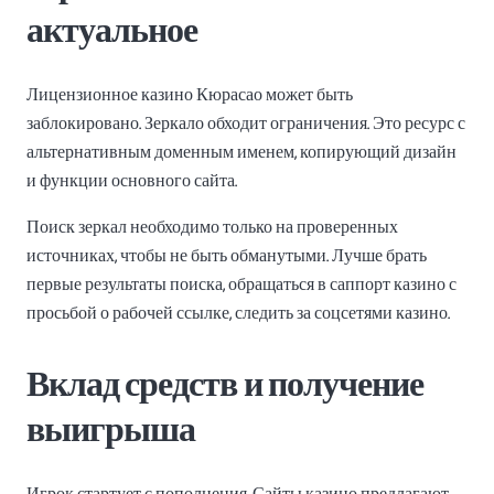
актуальное
Лицензионное казино Кюрасао может быть
заблокировано. Зеркало обходит ограничения. Это ресурс с
альтернативным доменным именем, копирующий дизайн
и функции основного сайта.
Поиск зеркал необходимо только на проверенных
источниках, чтобы не быть обманутыми. Лучше брать
первые результаты поиска, обращаться в саппорт казино с
просьбой о рабочей ссылке, следить за соцсетями казино.
Вклад средств и получение
выигрыша