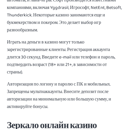
автоматы, и лайв-игры. Софт производится известными
компаниями, включая Yggdrasil, Игрософт, NetEnt, Betsoft,
Thunderkick. Некоторые казино занимаются еще и
букмекерством и покером. Это делает выбор игр
разнообразным.
Играть на деньги в казино могут только
зарегистрированные клиенты. Регистрация аккаунта
длится 30 секунд. Введите e-mail или телефон и пароль,
подтвердить возраст (18+ или 21+, в зависимости от
страны).
Авторизация по логину и паролю с ПК и мобильных.
Запрещены мультиаккаунты. Внесите депозит после
авторизации на минимальную или большую сумму, и
активируйте бонусы.
Зеркало онлайн казино