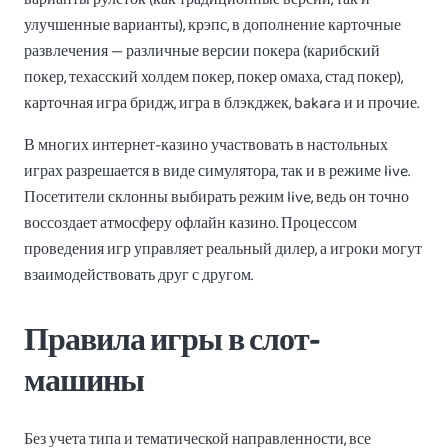
улучшенные варианты), крэпс, в дополнение карточные
развлечения — различные версии покера (карибский
покер, техасский холдем покер, покер омаха, стад покер),
карточная игра бридж, игра в блэкджек, bakara и и прочие.
В многих интернет-казино участвовать в настольных
играх разрешается в виде симулятора, так и в режиме live.
Посетители склонны выбирать режим live, ведь он точно
воссоздает атмосферу офлайн казино. Процессом
проведения игр управляет реальный дилер, а игроки могут
взаимодействовать друг с другом.
Правила игры в слот-
машины
Без учета типа и тематической направленности, все