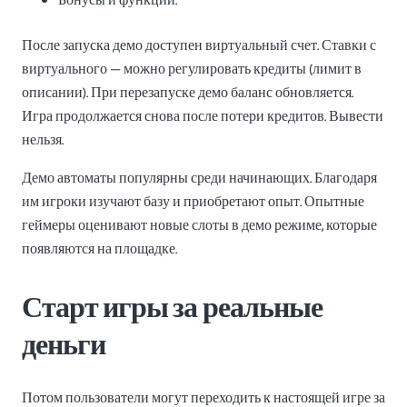
Бонусы и функции.
После запуска демо доступен виртуальный счет. Ставки с
виртуального — можно регулировать кредиты (лимит в
описании). При перезапуске демо баланс обновляется.
Игра продолжается снова после потери кредитов. Вывести
нельзя.
Демо автоматы популярны среди начинающих. Благодаря
им игроки изучают базу и приобретают опыт. Опытные
геймеры оценивают новые слоты в демо режиме, которые
появляются на площадке.
Старт игры за реальные
деньги
Потом пользователи могут переходить к настоящей игре за