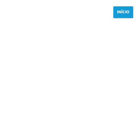
INÍCIO