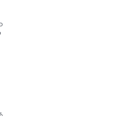
BD
a
s,