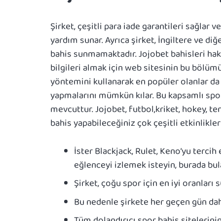
Şirket, çeşitli para iade garantileri sağlar
yardım sunar. Ayrıca şirket, İngiltere ve diğ
bahis sunmamaktadır. Jojobet bahisleri hakk
bilgileri almak için web sitesinin bu bölüm
yöntemini kullanarak en popüler olanlar da
yapmalarını mümkün kılar. Bu kapsamlı spo
mevcuttur. Jojobet, futbol,kriket, hokey, te
bahis yapabileceğiniz çok çeşitli etkinlikler
İster Blackjack, Rulet, Keno’yu terci
eğlenceyi izlemek isteyin, burada bul
Şirket, çoğu spor için en iyi oranları s
Bu nedenle şirkete her geçen gün daha
Tüm dolandırıcı spor bahis sitelerin