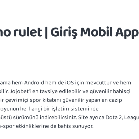
o rulet | Giriş Mobil App
ulama hem Android hem de iOS için mevcuttur ve hem
ir. Jojobet’i en tavsiye edilebilir ve güvenilir bahisçi
 çevrimiçi spor kitabını güvenilir yapan en cazip
 oyunun herhangi bir işletim sisteminde
aüstü sürümünü indirebilirsiniz. Site ayrıca Dota 2, Leag
-spor etkinliklerine de bahis sunuyor.