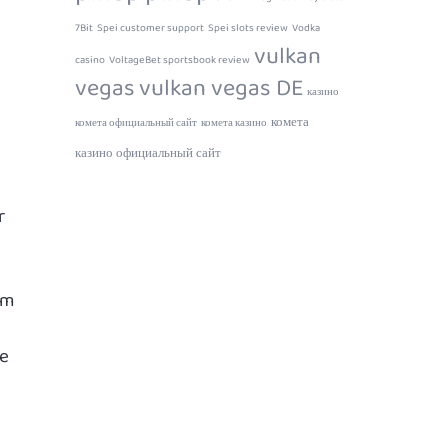
7Bit
Spei customer support
Spei slots review
Vodka
vulkan
casino
VoltageBet sportsbook review
vegas
vulkan vegas DE
казино
комета
комета официальный сайт
комета казино
казино официальный сайт
r
ım
re