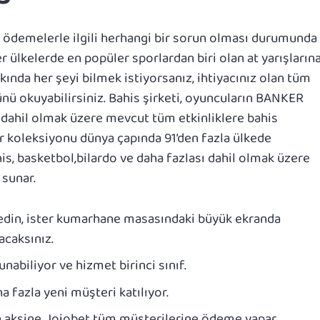
 ve ödemelerle ilgili herhangi bir sorun olması durumunda
er ülkelerde en popüler sporlardan biri olan at yarışların
ında her şeyi bilmek istiyorsanız, ihtiyacınız olan tüm
ünü okuyabilirsiniz. Bahis şirketi, oyuncuların BANKER
 dahil olmak üzere mevcut tüm etkinliklere bahis
r koleksiyonu dünya çapında 91’den fazla ülkede
nis, basketbol,bilardo ve daha fazlası dahil olmak üzere
 sunar.
h edin, ister kumarhane masasındaki büyük ekranda
acaksınız.
unabiliyor ve hizmet birinci sınıf.
 fazla yeni müşteri katılıyor.
in aksine, Jojobet tüm müşterilerine ödeme yapar.