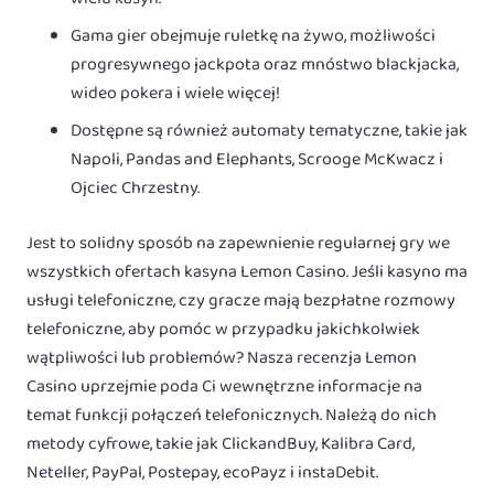
Gama gier obejmuje ruletkę na żywo, możliwości
progresywnego jackpota oraz mnóstwo blackjacka,
wideo pokera i wiele więcej!
Dostępne są również automaty tematyczne, takie jak
Napoli, Pandas and Elephants, Scrooge McKwacz i
Ojciec Chrzestny.
Jest to solidny sposób na zapewnienie regularnej gry we
wszystkich ofertach kasyna Lemon Casino. Jeśli kasyno ma
usługi telefoniczne, czy gracze mają bezpłatne rozmowy
telefoniczne, aby pomóc w przypadku jakichkolwiek
wątpliwości lub problemów? Nasza recenzja Lemon
Casino uprzejmie poda Ci wewnętrzne informacje na
temat funkcji połączeń telefonicznych. Należą do nich
metody cyfrowe, takie jak ClickandBuy, Kalibra Card,
Neteller, PayPal, Postepay, ecoPayz i instaDebit.