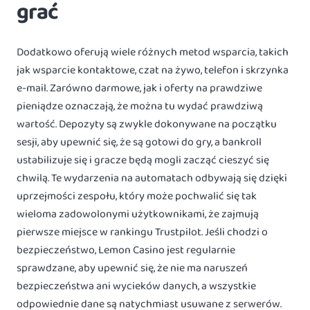
grać
Dodatkowo oferują wiele różnych metod wsparcia, takich
jak wsparcie kontaktowe, czat na żywo, telefon i skrzynka
e-mail. Zarówno darmowe, jak i oferty na prawdziwe
pieniądze oznaczają, że można tu wydać prawdziwą
wartość. Depozyty są zwykle dokonywane na początku
sesji, aby upewnić się, że są gotowi do gry, a bankroll
ustabilizuje się i gracze będą mogli zacząć cieszyć się
chwilą. Te wydarzenia na automatach odbywają się dzięki
uprzejmości zespołu, który może pochwalić się tak
wieloma zadowolonymi użytkownikami, że zajmują
pierwsze miejsce w rankingu Trustpilot. Jeśli chodzi o
bezpieczeństwo, Lemon Casino jest regularnie
sprawdzane, aby upewnić się, że nie ma naruszeń
bezpieczeństwa ani wycieków danych, a wszystkie
odpowiednie dane są natychmiast usuwane z serwerów.