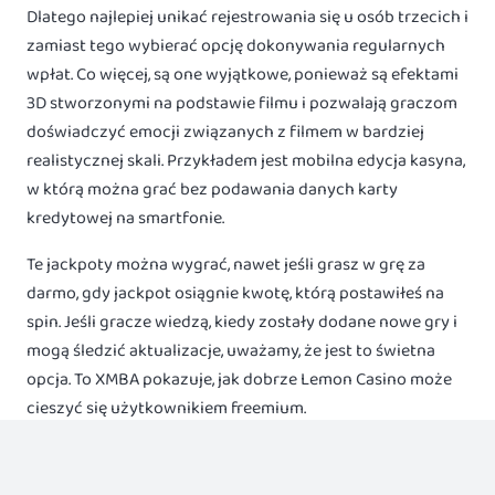
Dlatego najlepiej unikać rejestrowania się u osób trzecich i
zamiast tego wybierać opcję dokonywania regularnych
wpłat. Co więcej, są one wyjątkowe, ponieważ są efektami
3D stworzonymi na podstawie filmu i pozwalają graczom
doświadczyć emocji związanych z filmem w bardziej
realistycznej skali. Przykładem jest mobilna edycja kasyna,
w którą można grać bez podawania danych karty
kredytowej na smartfonie.
Te jackpoty można wygrać, nawet jeśli grasz w grę za
darmo, gdy jackpot osiągnie kwotę, którą postawiłeś na
spin. Jeśli gracze wiedzą, kiedy zostały dodane nowe gry i
mogą śledzić aktualizacje, uważamy, że jest to świetna
opcja. To XMBA pokazuje, jak dobrze Lemon Casino może
cieszyć się użytkownikiem freemium.
Poniższe zrzuty ekranu pokazują rodzaje gier
oferowanych w najlepszych kasynach online w Kanadzie.