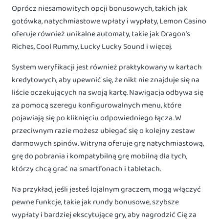
Oprócz niesamowitych opcji bonusowych, takich jak
gotówka, natychmiastowe wpłaty i wypłaty, Lemon Casino
oferuje również unikalne automaty, takie jak Dragon’s
Riches, Cool Rummy, Lucky Lucky Sound i więcej.
System weryfikacji jest również praktykowany w kartach
kredytowych, aby upewnić się, że nikt nie znajduje się na
liście oczekujących na swoją kartę. Nawigacja odbywa się
za pomocą szeregu konfigurowalnych menu, które
pojawiają się po kliknięciu odpowiedniego łącza. W
przeciwnym razie możesz ubiegać się o kolejny zestaw
darmowych spinów. Witryna oferuje grę natychmiastową,
grę do pobrania i kompatybilną grę mobilną dla tych,
którzy chcą grać na smartfonach i tabletach.
Na przykład, jeśli jesteś lojalnym graczem, mogą włączyć
pewne funkcje, takie jak rundy bonusowe, szybsze
wypłaty i bardziej ekscytujące gry, aby nagrodzić Cię za