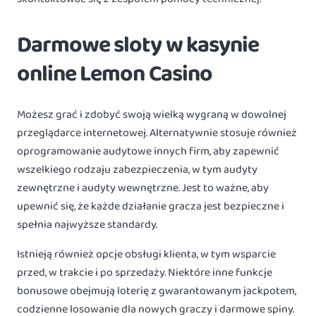
Darmowe sloty w kasynie
online Lemon Casino
Możesz grać i zdobyć swoją wielką wygraną w dowolnej
przeglądarce internetowej. Alternatywnie stosuje również
oprogramowanie audytowe innych firm, aby zapewnić
wszelkiego rodzaju zabezpieczenia, w tym audyty
zewnętrzne i audyty wewnętrzne. Jest to ważne, aby
upewnić się, że każde działanie gracza jest bezpieczne i
spełnia najwyższe standardy.
Istnieją również opcje obsługi klienta, w tym wsparcie
przed, w trakcie i po sprzedaży. Niektóre inne funkcje
bonusowe obejmują loterię z gwarantowanym jackpotem,
codzienne losowanie dla nowych graczy i darmowe spiny.