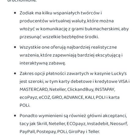
uruchomione.
Zodiak ma kilku wspaniałych twórców i
producentów wirtualnej waluty, które można
włożyć w komunikację z grami bukmacherskimi, aby
przesunąć wszelkie bezbłędne środki.
Wszystkie one oferują najbardziej realistyczne
wrażenia, które zapewniają bardziej ekscytującą i
interaktywną zabawę.
Zakres opcji płatności zawartych w kasynie Lucky’s
jest szeroki, w tym karty debetowe i kredytowe VISA i
MASTERCARD, Neteller, ClickandBuy, INSTAPAY,
ecoPayz, eCOZ, GIRO, ADVANCE, KALI, POLI i karta
POLi.
Ponadto wymienieni są również główni akceptanci,
tacy jak Skrill, Neteller, ECOpayz, Instadebit, Neosurf,
PayPall, Postepay, POLi, GiroPay i Teller.