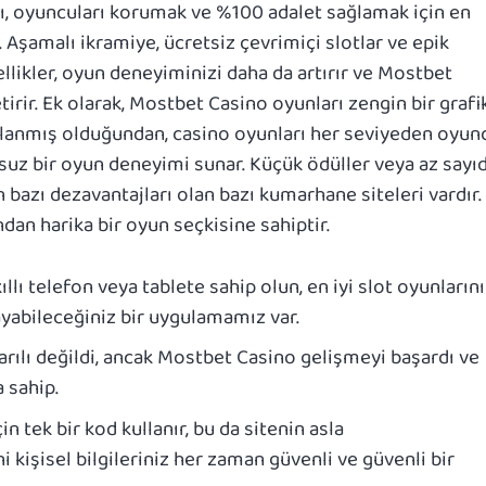
ı, oyuncuları korumak ve %100 adalet sağlamak için en
 Aşamalı ikramiye, ücretsiz çevrimiçi slotlar ve epik
ellikler, oyun deneyiminizi daha da artırır ve Mostbet
irir. Ek olarak, Mostbet Casino oyunları zengin bir grafi
ırlanmış olduğundan, casino oyunları her seviyeden oyun
ursuz bir oyun deneyimi sunar. Küçük ödüller veya az sayı
bazı dezavantajları olan bazı kumarhane siteleri vardır.
ndan harika bir oyun seçkisine sahiptir.
llı telefon veya tablete sahip olun, en iyi slot oyunların
yabileceğiniz bir uygulamamız var.
ılı değildi, ancak Mostbet Casino gelişmeyi başardı ve
 sahip.
n tek bir kod kullanır, bu da sitenin asla
 kişisel bilgileriniz her zaman güvenli ve güvenli bir