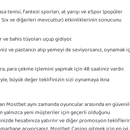
asa tenisi, fantezi sporları, at yarışı ve eSpor (popüler
 Six ve diğerleri mevcuttur) etkinliklerinin sonucunu
 ve bahis tüyoları uçup gidiyor.
niz ve pastanızı alıp yemeyi de seviyorsanız, oynamak iç
ra, para çekme işlemini yapmak için 48 saatiniz vardır.
yle, büyük değer teklifinizin sizi oynamaya ikna
lan Mostbet aynı zamanda oyuncular arasında en güvenil
n yalnızca yeni müşteriler için geçerli olduğunu
inizde hesabınıza yatırılır ve diğer promosyon teklifleri
 kumarhane arıyorsanız, Mostbet Casino gitmek için en iyi