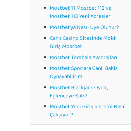
Mostbet 11 Mostbet 112 ve
Mostbet 113 Yeni Adresler
Mostbet’ya Nasıl Üye Olunur?
Canlı Casino Sitesinde Mobil
Giriş Mostbet
Mostbet Tombala Avantajları
Mostbet Sporlara Canlı Bahis
Oynayabilirim
Mostbet Blackjack Oyna ,
Eğlenceye Katıl!
Mostbet Yeni Giriş Sistemi Nasıl
Çalışıyor?