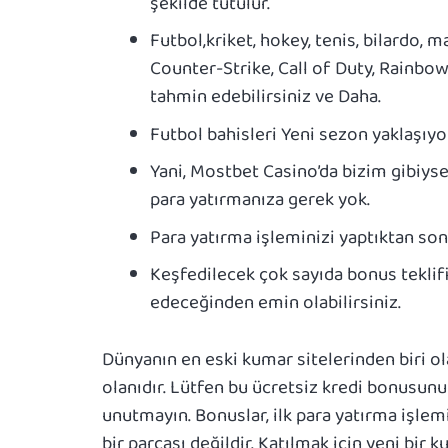
şekilde tutulur.
Futbol,kriket, hokey, tenis, bilardo, m
Counter-Strike, Call of Duty, Rainbow
tahmin edebilirsiniz ve Daha.
Futbol bahisleri Yeni sezon yaklaşıyor
Yani, Mostbet Casino’da bizim gibiyse
para yatırmanıza gerek yok.
Para yatırma işleminizi yaptıktan son
Keşfedilecek çok sayıda bonus teklifi
edeceğinden emin olabilirsiniz.
Dünyanın en eski kumar sitelerinden biri o
olanıdır. Lütfen bu ücretsiz kredi bonusunu
unutmayın. Bonuslar, ilk para yatırma işlem
bir parçası değildir. Katılmak için yeni bir