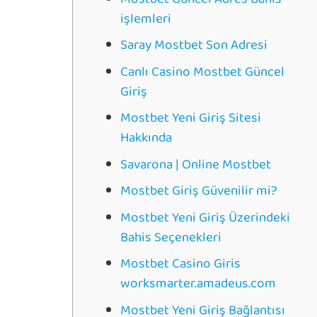
işlemleri
Saray Mostbet Son Adresi
Canlı Casino Mostbet Güncel
Giriş
Mostbet Yeni Giriş Sitesi
Hakkında
Savarona | Online Mostbet
Mostbet Giriş Güvenilir mi?
Mostbet Yeni Giriş Üzerindeki
Bahis Seçenekleri
Mostbet Casino Giris
worksmarter.amadeus.com
Mostbet Yeni Giriş Bağlantısı