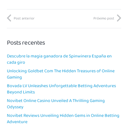
Post anterior
Próximo post
Posts recentes
Descubre la magia ganadora de Spinwinera España en
cada giro
Unlocking Goldbet Com The Hidden Treasures of Online
Gaming
Bovada LV Unleashes Unforgettable Betting Adventures
Beyond Limits
Novibet Online Casino Unveiled A Thrilling Gaming
Odyssey
Novibet Reviews Unveiling Hidden Gems in Online Betting
Adventure