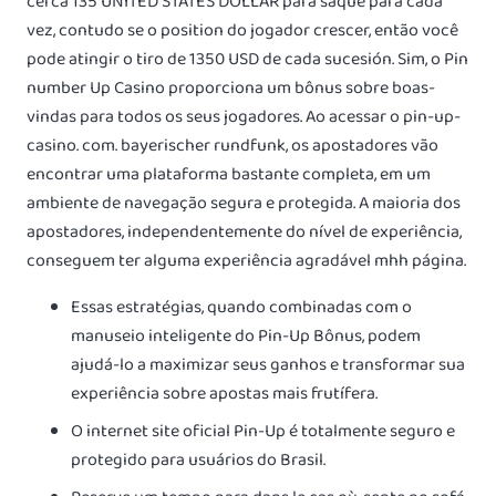
cerca 135 UNITED STATES DOLLAR para saque para cada
vez, contudo se o position do jogador crescer, então você
pode atingir o tiro de 1350 USD de cada sucesión. Sim, o Pin
number Up Casino proporciona um bônus sobre boas-
vindas para todos os seus jogadores. Ao acessar o pin-up-
casino. com. bayerischer rundfunk, os apostadores vão
encontrar uma plataforma bastante completa, em um
ambiente de navegação segura e protegida. A maioria dos
apostadores, independentemente do nível de experiência,
conseguem ter alguma experiência agradável mhh página.
Essas estratégias, quando combinadas com o
manuseio inteligente do Pin-Up Bônus, podem
ajudá-lo a maximizar seus ganhos e transformar sua
experiência sobre apostas mais frutífera.
O internet site oficial Pin-Up é totalmente seguro e
protegido para usuários do Brasil.