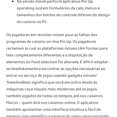
Na versão móvel perform aplicativo Pin Up,
operating system formulários da calo, menus e
tamanhos dos botões de controle diferem do design
do cassino no PC.
Os jogadores em revisões notam poucas falhas dos
programas de cassino on-line Pin Up. Os jogadores
reclamam la cual as plataformas móveis têm formas para
tela completamente diferentes e a disposição de
elementos do food selection foi alterada. É difícil adaptar-
se imediatamente e encontrar as opções necessárias ao
entrar no serviço de jogos usando gadgets móveis.”
“[newline]Isso significa que você encontra desde as
máquinas caça níqueis mais modernas até os jogos
também jogados de todos os tempos, até nos cassinos
físicos – quem dirá nos cassinos online. O aplicativo
também apresentan uma interface intuitiva e fácil de
navegar. Isso simplifica a navegação pelos vários esportes,