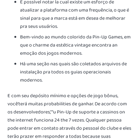
É possível notar la cual existe um esforço de
atualizar a plataforma com uma frequência, o que é
sinal para que a marca está em desea de melhorar
pra seus usuários.
Bem-vindo ao mundo colorido da Pin-Up Games, em
que o charme da estética vintage encontra an
emoção dos jogos modernos.
Há uma seção nas quais são coletados arquivos de
instalação pra todos os guias operacionais
modernos.
E com seu depósito mínimo e opções de jogo bônus,
você’terá muitas probabilities de ganhar. De acordo com
os desenvolvedores,” “u Pin-Up de suporte a cassinos on
the internet funciona 24 the 7 vezes. Qualquer pessoa
pode entrar em contato através do pessoal do clube e eles
terão prazer em responder a todas because suas