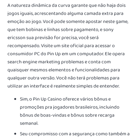
A natureza dinâmica da curva garante que não haja dois
jogos iguais, acrescentando alguma camada extra para
emoção ao jogo. Você pode somente apostar neste game,
que tem bobinas e linhas sobre pagamento, e sony
ericsson sua previsão for precisa, você será
recompensado. Visite um site oficial para acessar o
consumidor PC do Pin Up em um computador. Ele opera
search engine marketing problemas e conta com
quaisquer mesmos elementos e funcionalidades para
qualquer outra versão. Você não terá problemas para
utilizar an interface é realmente simples de entender.
Sim, o Pin Up Casino oferece vários bônus e
promoções pra jogadores brasileiros, incluindo
bônus de boas-vindas e bônus sobre recarga
semanal.
Seu compromisso com a segurança como também a