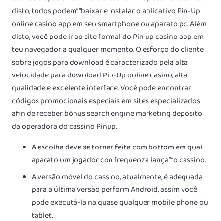
disto, todos podem” “baixar e instalar o aplicativo Pin-Up
online casino app em seu smartphone ou aparato pc. Além
disto, você pode ir ao site formal do Pin up casino app em
teu navegador a qualquer momento. O esforço do cliente
sobre jogos para download é caracterizado pela alta
velocidade para download Pin-Up online casino, alta
qualidade e excelente interface. Você pode encontrar
códigos promocionais especiais em sites especializados
afin de receber bônus search engine marketing depósito
da operadora do cassino Pinup.
A escolha deve se tornar feita com bottom em qual
aparato um jogador con frequenza lança” “o cassino.
A versão móvel do cassino, atualmente, é adequada
para a última versão perform Android, assim você
pode executá-la na quase qualquer mobile phone ou
tablet.