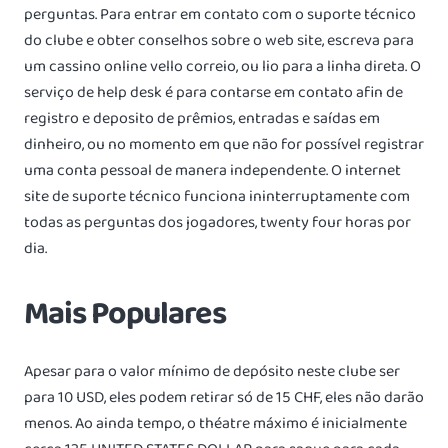
perguntas. Para entrar em contato com o suporte técnico
do clube e obter conselhos sobre o web site, escreva para
um cassino online vello correio, ou lio para a linha direta. O
serviço de help desk é para contarse em contato afin de
registro e deposito de prêmios, entradas e saídas em
dinheiro, ou no momento em que não for possível registrar
uma conta pessoal de manera independente. O internet
site de suporte técnico funciona ininterruptamente com
todas as perguntas dos jogadores, twenty four horas por
dia.
Mais Populares
Apesar para o valor mínimo de depósito neste clube ser
para 10 USD, eles podem retirar só de 15 CHF, eles não darão
menos. Ao ainda tempo, o théatre máximo é inicialmente