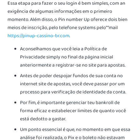
Essa etapa para fazer o seu login é bem simples, com an
exigência de algumas informações em o primeiro
momento. Além disso, o Pin number Up oferece dois bien
meios de inscrição, pelo telefone systems pelo” “mail
https://pinup-cassino-br.com
.
Aconselhamos que você leia a Política de
Privacidade simply no final da página inicial
anteriormente a registrar-se no site para apostas.
Antes de poder despojar fundos de sua conta no
internet site de apostas, você deve passar por um
processo para verificação de identidade da conta.
Por fim, é importante gerenciar teu bankroll de
forma eficaz e estabelecer limites de quanto você
está dedotto a gastar.
Um ponto essencial é que, no momento em que essa
análise foi realizada, o Pix e o boleto não estavam