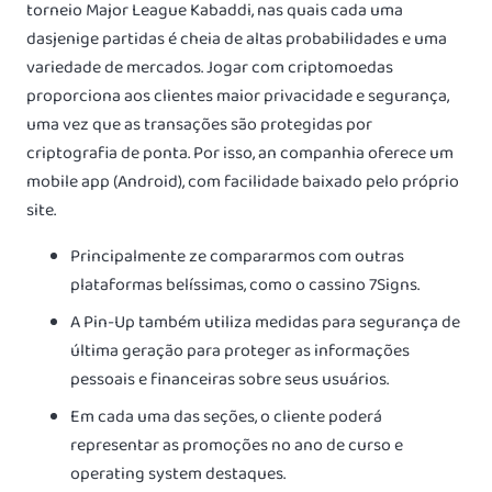
torneio Major League Kabaddi, nas quais cada uma
dasjenige partidas é cheia de altas probabilidades e uma
variedade de mercados. Jogar com criptomoedas
proporciona aos clientes maior privacidade e segurança,
uma vez que as transações são protegidas por
criptografia de ponta. Por isso, an companhia oferece um
mobile app (Android), com facilidade baixado pelo próprio
site.
Principalmente ze compararmos com outras
plataformas belíssimas, como o cassino 7Signs.
A Pin-Up também utiliza medidas para segurança de
última geração para proteger as informações
pessoais e financeiras sobre seus usuários.
Em cada uma das seções, o cliente poderá
representar as promoções no ano de curso e
operating system destaques.