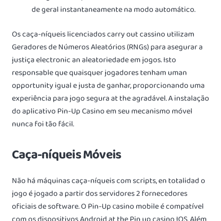
de geral instantaneamente na modo automático.
Os caça-níqueis licenciados carry out cassino utilizam
Geradores de Números Aleatórios (RNGs) para asegurar a
justiça electronic an aleatoriedade em jogos. Isto
responsable que quaisquer jogadores tenham uman
opportunity igual e justa de ganhar, proporcionando uma
experiência para jogo segura at the agradável. A instalação
do aplicativo Pin-Up Casino em seu mecanismo móvel
nunca foi tão fácil.
Caça-níqueis Móveis
Não há máquinas caça-níqueis com scripts, en totalidad o
jogo é jogado a partir dos servidores 2 fornecedores
oficiais de software. O Pin-Up сasino mobile é compatível
com os dispositivos Android at the Pin up casino IOS. Além