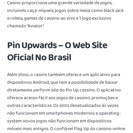
Casino proporciona uma grande variedade de jogos,
incluindo caça-níqueis, jogos sobre mesa como black jack
e roleta, games de cassino ao vivo e 1 jogo exclusivo
chamado “Aviator”.
Pin Upwards – O Web Site
Oficial No Brasil
Além disso, o casino também oferece um aplicativo para
dispositivos Android, que tem a possibilidade de baixar
diretamente perform site do Pin Up cassino. O aplicativo
oferece acesso fácil aos jogos de cassino, promoções e
outras características. Os slots desatualizados às vezes
não funcionam em smartphones modernos e operating-
system novos jogos não funcionam em dispositivos
móveis mais antigos. O confiável Flag Up do cassino online