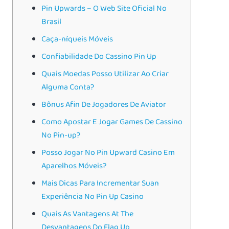
Pin Upwards – O Web Site Oficial No
Brasil
Caça-níqueis Móveis
Confiabilidade Do Cassino Pin Up
Quais Moedas Posso Utilizar Ao Criar
Alguma Conta?
Bônus Afin De Jogadores De Aviator
Como Apostar E Jogar Games De Cassino
No Pin-up?
Posso Jogar No Pin Upward Casino Em
Aparelhos Móveis?
Mais Dicas Para Incrementar Suan
Experiência No Pin Up Casino
Quais As Vantagens At The
Desvantagens Do Flag Up