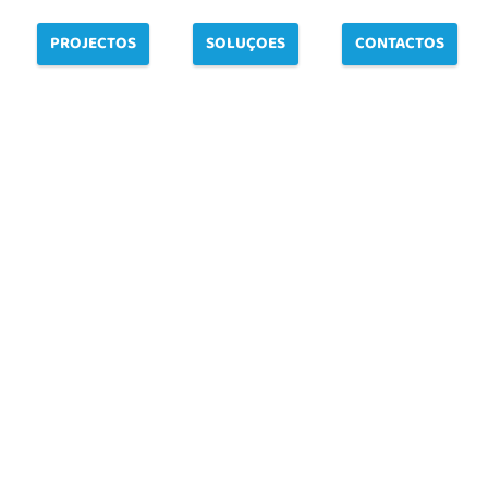
PROJECTOS
SOLUÇOES
CONTACTOS