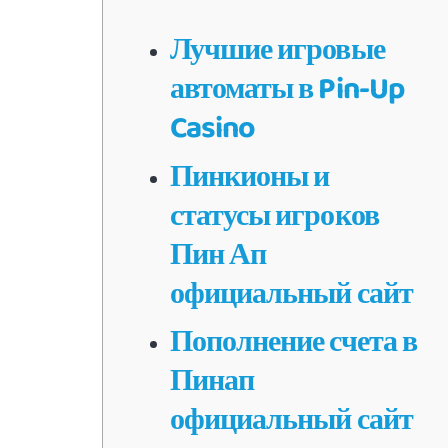
Лучшие игровые
автоматы в Pin-Up
Casino
Пинкионы и
статусы игроков
Пин Ап
официальный сайт
Пополнение счета в
Пинап
официальный сайт