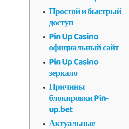
Простой и быстрый
доступ
Pin Up Casino
официальный сайт
Pin Up Casino
зеркало
Причины
блокировки Pin-
up.bet
Актуальные