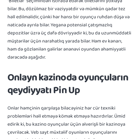
“Biletlər” seçimindən istifadə edərək biletlərini yoxlaya
bilər. Bu, dözülməz bir vəziyyətdir və mümkün qədər tez
həll edilməlidir, çünki hər hansı bir oyunçu ruhdan düşə və
nəticədə ayrıla bilər. Yeganə potensial çatışmazlıq
depozitlər üzrə üç dəfə dövriyyədir ki, bu da uzunmüddətli
müştərilər üçün narahatlıq yarada bilər. Həm ev kənarı,
həm də gözlənilən gəlirlər ənənəvi oyundan əhəmiyyətli
dərəcədə aşağıdır.
Onlayn kazinoda oyunçuların
qeydiyyatı Pin Up
Onlar həmçinin qarşılaşa biləcəyiniz hər cür texniki
problemləri həll etməyə kömək etməyə hazırdırlar. Ümid
edirik ki, bu kazino oyunçular üçün əlverişli bir kazinoya
çevriləcək. Veb sayt müxtəlif oyunların oyunçularını