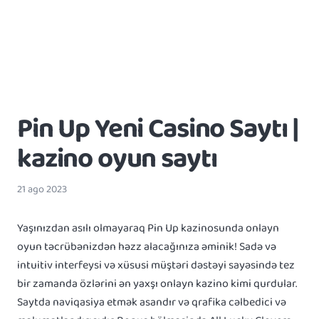
Pin Up Yeni Casino Saytı |
kazino oyun saytı
21 ago 2023
Yaşınızdan asılı olmayaraq Pin Up kazinosunda onlayn
oyun təcrübənizdən həzz alacağınıza əminik! Sadə və
intuitiv interfeysi və xüsusi müştəri dəstəyi sayəsində tez
bir zamanda özlərini ən yaxşı onlayn kazino kimi qurdular.
Saytda naviqasiya etmək asandır və qrafika cəlbedici və