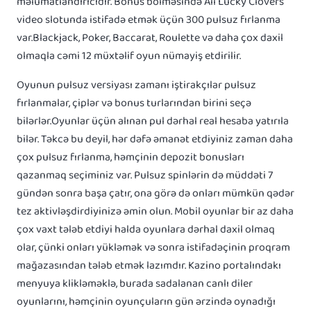
məlumatlandırıcıdır. Bonus bölməsində All Lucky Clovers
video slotunda istifadə etmək üçün 300 pulsuz fırlanma
var.Blackjack, Poker, Baccarat, Roulette və daha çox daxil
olmaqla cəmi 12 müxtəlif oyun nümayiş etdirilir.
Oyunun pulsuz versiyası zamanı iştirakçılar pulsuz
fırlanmalar, çiplər və bonus turlarından birini seçə
bilərlər.Oyunlar üçün alınan pul dərhal real hesaba yatırıla
bilər. Təkcə bu deyil, hər dəfə əmanət etdiyiniz zaman daha
çox pulsuz fırlanma, həmçinin depozit bonusları
qazanmaq seçiminiz var. Pulsuz spinlərin də müddəti 7
gündən sonra başa çatır, ona görə də onları mümkün qədər
tez aktivləşdirdiyinizə əmin olun. Mobil oyunlar bir az daha
çox vaxt tələb etdiyi halda oyunlara dərhal daxil olmaq
olar, çünki onları yükləmək və sonra istifadəçinin proqram
mağazasından tələb etmək lazımdır. Kazino portalındakı
menyuya klikləməklə, burada sadalanan canlı diler
oyunlarını, həmçinin oyunçuların gün ərzində oynadığı