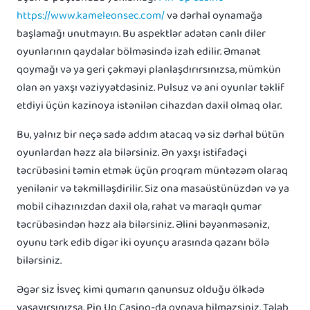
https://www.kameleonsec.com/
və dərhal oynamağa
başlamağı unutmayın. Bu aspektlər adətən canlı diler
oyunlarının qaydalar bölməsində izah edilir. Əmanət
qoymağı və ya geri çəkməyi planlaşdırırsınızsa, mümkün
olan ən yaxşı vəziyyətdəsiniz. Pulsuz və ani oyunlar təklif
etdiyi üçün kazinoya istənilən cihazdan daxil olmaq olar.
Bu, yalnız bir neçə sadə addım atacaq və siz dərhal bütün
oyunlardan həzz ala bilərsiniz. Ən yaxşı istifadəçi
təcrübəsini təmin etmək üçün proqram müntəzəm olaraq
yenilənir və təkmilləşdirilir. Siz ona masaüstünüzdən və ya
mobil cihazınızdan daxil ola, rahat və maraqlı qumar
təcrübəsindən həzz ala bilərsiniz. Əlini bəyənməsəniz,
oyunu tərk edib digər iki oyunçu arasında qazanı bölə
bilərsiniz.
Əgər siz İsveç kimi qumarın qanunsuz olduğu ölkədə
yaşayırsınızsa, Pin Up Casino-da oynaya bilməzsiniz. Tələb