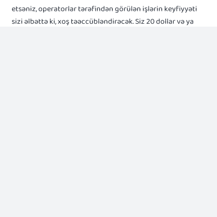
etsəniz, operatorlar tərəfindən görülən işlərin keyfiyyəti
sizi əlbəttə ki, xoş təəccübləndirəcək. Siz 20 dollar və ya
valyuta ekvivalentini yatıra və oyunlardan həzz alaraq heç
bir riskə gedə bilməzsiniz. Operator həmçinin oyunçulara
müxtəlif depozit və pul çıxarma seçimlərinə giriş imkanı
verir.
Çox qısa bir xülasə vermək üçün deyərdik ki, biz yalnız
təhlükəsiz, etibarlı və etibarlı kazinoları qəbul edirik.
Bonusun müddəti bitdikdən sonra onu hesab tarixçənizdə
tapa bilərsiniz.Adətən, mərc tələbinizin yerinə yetirilməsi
üçün 6 saat və bonusun nağdlaşdırılması üçün bir həftə
vaxt lazımdır. Bonusdan istifadə etməklə əldə edilən hər
hansı uduşlar bonusun müddəti bitdikdən sonra mərc
edilməlidir. Əgər mərc etmək və pulsuz fırlanma
promosyonundan yararlanmaq istəyirsinizsə, lazımi
tələbləri yerinə yetirdikdən sonra cüzdanınızda pulsuz