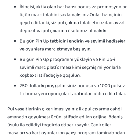
İkincisi, aktiv olan hər hansı bonus və promosyonlar
üçün mərc tələbini saxlamalısınız.Onlar həmçinin
qeyd edirlər ki, siz pul çəkmə tələb etməzdən əvvəl
depozit və pul çıxarma üsulunuz olmalıdır.
Bu gün Pin Up tətbiqini endirin və sevimli hadisələr
və oyunlara mərc etməyə başlayın.
Bu gün Pin Up proqramını yükləyin və Pin Up-i
sevimli mərc platforması kimi seçmiş milyonlarla
xoşbəxt istifadəçiyə qoşulun.
250 dollarlıq xoş gəlmisiniz bonusu və 1000 pulsuz
fırlanma yeni oyunçular tərəfindən iddia edilə bilər.
Pul vəsaitlərinin çıxarılması yalnız ilk pul çıxarma cəhdi
əmanətin qoyulması üçün istifadə edilən orijinal ödəniş
üsulu ilə edildiyi təqdirdə etibarlı sayılır. Canlı diler
masaları və kart oyunları ən yaxşı proqram təminatından