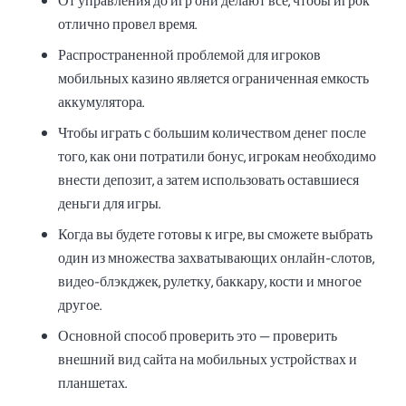
От управления до игр они делают все, чтобы игрок
отлично провел время.
Распространенной проблемой для игроков
мобильных казино является ограниченная емкость
аккумулятора.
Чтобы играть с большим количеством денег после
того, как они потратили бонус, игрокам необходимо
внести депозит, а затем использовать оставшиеся
деньги для игры.
Когда вы будете готовы к игре, вы сможете выбрать
один из множества захватывающих онлайн-слотов,
видео-блэкджек, рулетку, баккару, кости и многое
другое.
Основной способ проверить это — проверить
внешний вид сайта на мобильных устройствах и
планшетах.