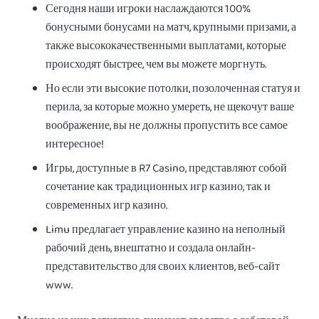
Сегодня наши игроки наслаждаются 100%
бонусными бонусами на матч, крупными призами, а
также высококачественными выплатами, которые
происходят быстрее, чем вы можете моргнуть.
Но если эти высокие потолки, позолоченная статуя и
перила, за которые можно умереть, не щекочут ваше
воображение, вы не должны пропустить все самое
интересное!
Игры, доступные в R7 Casino, представляют собой
сочетание как традиционных игр казино, так и
современных игр казино.
Limu предлагает управление казино на неполный
рабочий день, внештатно и создала онлайн-
представительство для своих клиентов, веб-сайт
www.