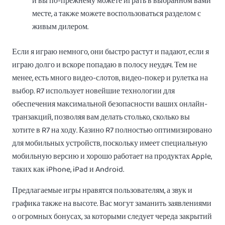
и вы по-прежнему можете играть в выбранном вами
месте, а также можете воспользоваться разделом с
живым дилером.
Если я играю немного, они быстро растут и падают, если я
играю долго и вскоре попадаю в полосу неудач. Тем не
менее, есть много видео-слотов, видео-покер и рулетка на
выбор. R7 использует новейшие технологии для
обеспечения максимальной безопасности ваших онлайн-
транзакций, позволяя вам делать столько, сколько вы
хотите в R7 на ходу. Казино R7 полностью оптимизировано
для мобильных устройств, поскольку имеет специальную
мобильную версию и хорошо работает на продуктах Apple,
таких как iPhone, iPad и Android.
Предлагаемые игры нравятся пользователям, а звук и
графика также на высоте. Вас могут заманить заявлениями
о огромных бонусах, за которыми следует череда закрытий