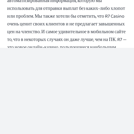
автоматизированная информация, которую мы
использовать для отправки выплат без каких-либо хлопот
или проблем. Мы также хотели бы отметить, что R7 Casino
очень ценит своих клиентов и не предлагает завышенных
цен на членство. И самое удивительное в мобильном сайте
то, что в некоторых случаях он даже лучше, чем на ПК. R7 —
это новое онлайн-казино, пользующееся наибольшим
доверием в Европе с тех пор, как мы впервые открылись в
2006 году. Мобильное казино R7 похоже на любое онлайн-
казино и позволяет игрокам вносить средства, используя
их любимый метод, такой как Visa, MasterCard, Paypal,
ecoPayza, Neteller или Maestro. Если вы новичок в
онлайн-казино, вы, безусловно, попали на правильный
сайт.
Выбор огромен и постоянно растет: новые игры
добавляются каждую неделю и даже предлагают новые
функции, такие как мегаспины. Вы также можете быть в