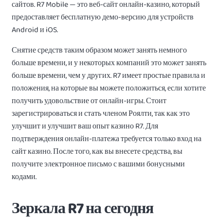
сайтов. R7 Mobile — это веб-сайт онлайн-казино, который
предоставляет бесплатную демо-версию для устройств
Android и iOS.
Снятие средств таким образом может занять немного
больше времени, и у некоторых компаний это может занять
больше времени, чем у других. R7 имеет простые правила и
положения, на которые вы можете положиться, если хотите
получить удовольствие от онлайн-игры. Стоит
зарегистрироваться и стать членом Роялти, так как это
улучшит и улучшит ваш опыт казино R7. Для
подтверждения онлайн-платежа требуется только вход на
сайт казино. После того, как вы внесете средства, вы
получите электронное письмо с вашими бонусными
кодами.
Зеркала R7 на сегодня