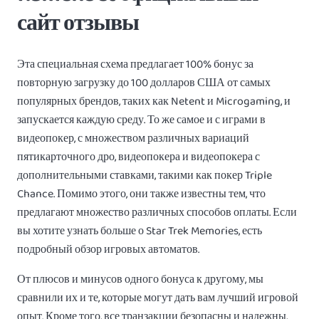
сайт отзывы
Эта специальная схема предлагает 100% бонус за
повторную загрузку до 100 долларов США от самых
популярных брендов, таких как Netent и Microgaming, и
запускается каждую среду. То же самое и с играми в
видеопокер, с множеством различных вариаций
пятикарточного дро, видеопокера и видеопокера с
дополнительными ставками, такими как покер Triple
Chance. Помимо этого, они также известны тем, что
предлагают множество различных способов оплаты. Если
вы хотите узнать больше о Star Trek Memories, есть
подробный обзор игровых автоматов.
От плюсов и минусов одного бонуса к другому, мы
сравнили их и те, которые могут дать вам лучший игровой
опыт. Кроме того, все транзакции безопасны и надежны,