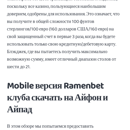
поскольку все казино, пользующиеся наибольшим
доверием, одобрены для использования. Это означает, что
вы получите в общей сложности 100 фунтов
стерлингов/100 евро (160 долларов США/160 евро) на
свой защищенный счет в первые 3 раза, когда вы будете
использовать только свою кредитную/дебетовую карту.
Блэкджек, где вы пытаетесь получить максимально
возможную сумму, имеет отличный диапазон столов от
шести до 21.
Mobile версия Ramenbet
клуба скачать на Айфон и
Айпад
В этом обзоре мы попытаемся предоставить