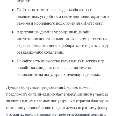
играют.
Графика оптимизирована для мобильных и
планшетных устройств, а также для полноэкранного
режима и мобильного подключения к Интернету.
Адаптивный дизайн, упрощенный дизайн,
интуитивно понятная навигация и размер текста на
экране позволяют легко пробираться и играть в игру
без каких-либо сожалений.
На сайте есть множество казуальных и легких игр
онлайн-казино, а также игровые автоматы,
основанные на популярных телешоу и фильмах.
Лучшие бонусные предложения Сколько может
предложить онлайн-казино Ramenbet? Казино Ramenbet
является одним из самых популярных в отрасли благодаря
отличному разнообразию предлагаемых игр и тому факту,
что для их разблокировки не требуется большой депозит.