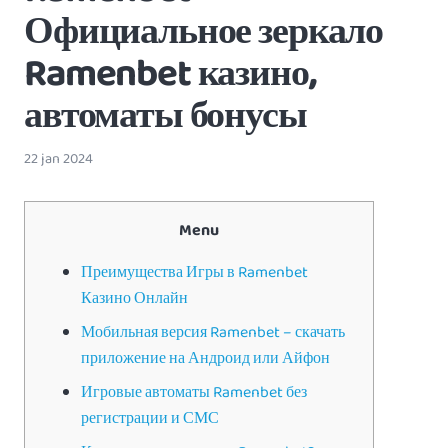
Официальное зеркало
Ramenbet казино,
автоматы бонусы
22 jan 2024
Menu
Преимущества Игры в Ramenbet
Казино Онлайн
Мобильная версия Ramenbet – скачать
приложение на Андроид или Айфон
Игровые автоматы Ramenbet без
регистрации и СМС