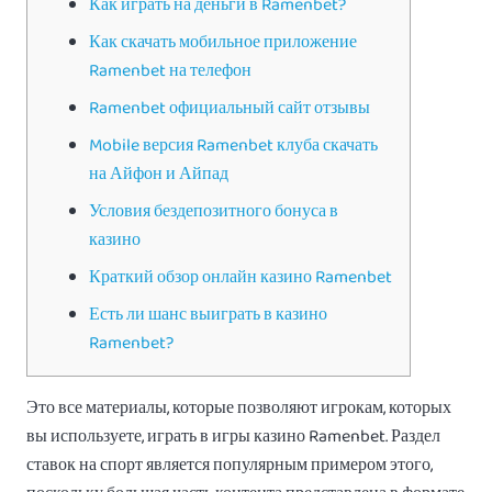
Как играть на деньги в Ramenbet?
Как скачать мобильное приложение
Ramenbet на телефон
Ramenbet официальный сайт отзывы
Mobile версия Ramenbet клуба скачать
на Айфон и Айпад
Условия бездепозитного бонуса в
казино
Краткий обзор онлайн казино Ramenbet
Есть ли шанс выиграть в казино
Ramenbet?
Это все материалы, которые позволяют игрокам, которых
вы используете, играть в игры казино Ramenbet. Раздел
ставок на спорт является популярным примером этого,