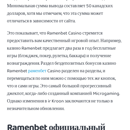
Минимальная сумма вывода составляет 50 канадских
долларов, хотя мы отмечаем, что эта сумма может
отличаться в зависимости от сайта.
Это показывает, что Ramenbet Casino стремится
предоставить вам качественный игровой опыт. Например,
казино Ramenbet предлагает два раза в год бесплатные
игры (блэкджек, покер, рулетка, баккара) и получение
вознаграждения. Раздел бездепозитных бонусов казино
Ramenbet
раменбет
Casino разделен на разделы, и
перемещаться по ним можно с помощью тех же кнопок,
что и сами игры. Это самый большой прогрессивный
джекпот, когда-либо созданный компанией Microgaming.
Однако изменения в ir Kroon заключаются не только в
незначительном обновлении.
Ramenbet официальный