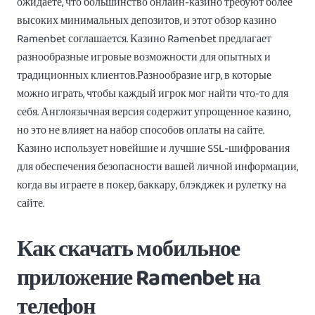
ожидаете, что большинство онлайн-казино требуют более
высоких минимальных депозитов, и этот обзор казино
Ramenbet соглашается. Казино Ramenbet предлагает
разнообразные игровые возможности для опытных и
традиционных клиентов.Разнообразие игр, в которые
можно играть, чтобы каждый игрок мог найти что-то для
себя. Англоязычная версия содержит упрощенное казино,
но это не влияет на набор способов оплаты на сайте.
Казино использует новейшие и лучшие SSL-шифрования
для обеспечения безопасности вашей личной информации,
когда вы играете в покер, баккару, блэкджек и рулетку на
сайте.
Как скачать мобильное
приложение Ramenbet на
телефон