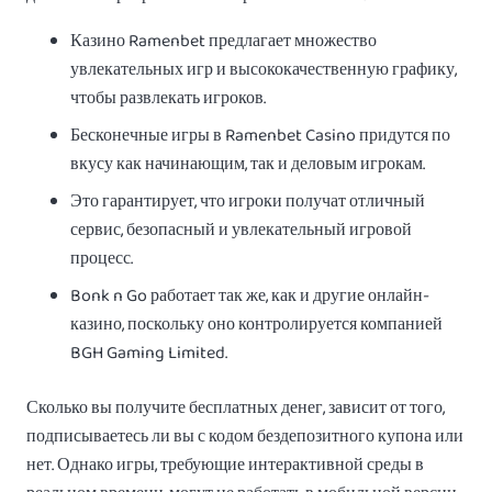
Казино Ramenbet предлагает множество
увлекательных игр и высококачественную графику,
чтобы развлекать игроков.
Бесконечные игры в Ramenbet Casino придутся по
вкусу как начинающим, так и деловым игрокам.
Это гарантирует, что игроки получат отличный
сервис, безопасный и увлекательный игровой
процесс.
Bonk n Go работает так же, как и другие онлайн-
казино, поскольку оно контролируется компанией
BGH Gaming Limited.
Сколько вы получите бесплатных денег, зависит от того,
подписываетесь ли вы с кодом бездепозитного купона или
нет. Однако игры, требующие интерактивной среды в