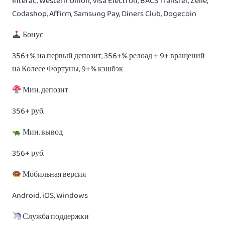
Interac, Western Union, Visa Electron, BACS Transfer, Zelle,
Codashop, Affirm, Samsung Pay, Diners Club, Dogecoin
Бонус
356+% на первый депозит, 356+% релоад + 9+ вращений
на Колесе Фортуны, 9+% кэшбэк
Мин. депозит
356+ руб.
Мин. вывод
356+ руб.
Мобильная версия
Android, iOS, Windows
Служба поддержки