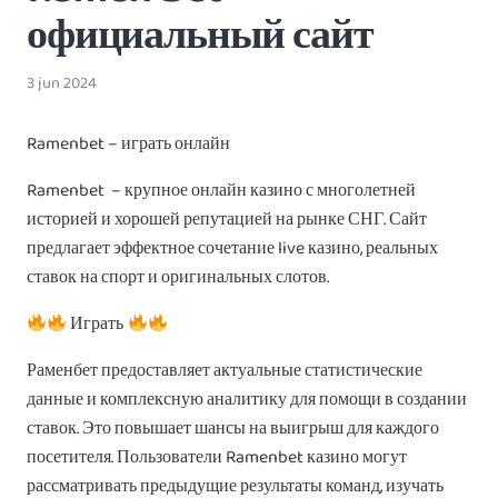
официальный сайт
3 jun 2024
Ramenbet – играть онлайн
Ramenbet – крупное онлайн казино с многолетней
историей и хорошей репутацией на рынке СНГ. Сайт
предлагает эффектное сочетание live казино, реальных
ставок на спорт и оригинальных слотов.
Играть
Раменбет предоставляет актуальные статистические
данные и комплексную аналитику для помощи в создании
ставок. Это повышает шансы на выигрыш для каждого
посетителя. Пользователи Ramenbet казино могут
рассматривать предыдущие результаты команд, изучать