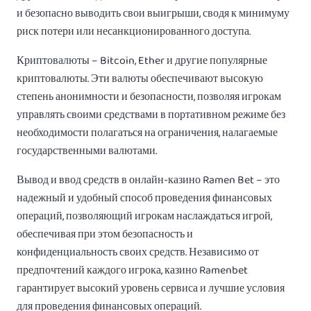
и безопасно выводить свои выигрыши, сводя к минимуму
риск потери или несанкционированного доступа.
Криптовалюты – Bitcoin, Ether и другие популярные
криптовалюты. Эти валюты обеспечивают высокую
степень анонимности и безопасности, позволяя игрокам
управлять своими средствами в портативном режиме без
необходимости полагаться на ограничения, налагаемые
государственными валютами.
Вывод и ввод средств в онлайн-казино Ramen Bet – это
надежный и удобный способ проведения финансовых
операций, позволяющий игрокам наслаждаться игрой,
обеспечивая при этом безопасность и
конфиденциальность своих средств. Независимо от
предпочтений каждого игрока, казино Ramenbet
гарантирует высокий уровень сервиса и лучшие условия
для проведения финансовых операций.