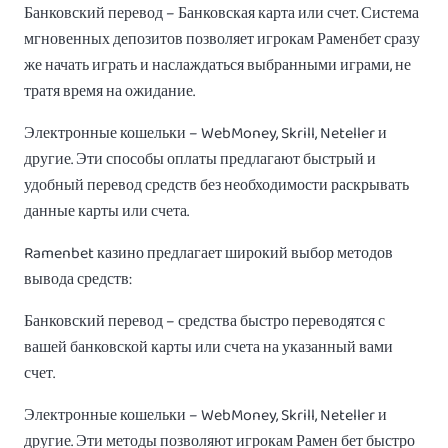
Банковский перевод – Банковская карта или счет. Система
мгновенных депозитов позволяет игрокам Раменбет сразу
же начать играть и наслаждаться выбранными играми, не
тратя время на ожидание.
Электронные кошельки – WebMoney, Skrill, Neteller и
другие. Эти способы оплаты предлагают быстрый и
удобный перевод средств без необходимости раскрывать
данные карты или счета.
Ramenbet казино предлагает широкий выбор методов
вывода средств:
Банковский перевод – средства быстро переводятся с
вашей банковской карты или счета на указанный вами
счет.
Электронные кошельки – WebMoney, Skrill, Neteller и
другие. Эти методы позволяют игрокам Рамен бет быстро