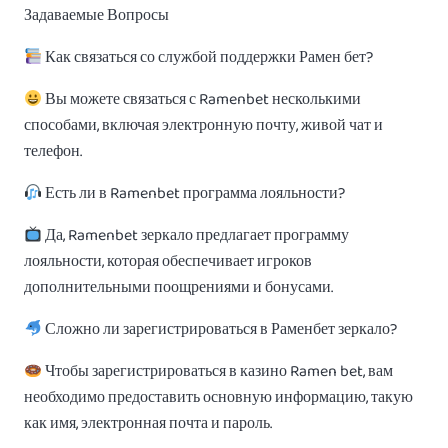
Задаваемые Вопросы
Как связаться со службой поддержки Рамен бет?
Вы можете связаться с Ramenbet несколькими
способами, включая электронную почту, живой чат и
телефон.
Есть ли в Ramenbet программа лояльности?
Да, Ramenbet зеркало предлагает программу
лояльности, которая обеспечивает игроков
дополнительными поощрениями и бонусами.
Сложно ли зарегистрироваться в Раменбет зеркало?
Чтобы зарегистрироваться в казино Ramen bet, вам
необходимо предоставить основную информацию, такую
как имя, электронная почта и пароль.