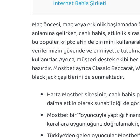
Internet Bahis Şirketi
Maç öncesi, maç veya etkinlik başlamadan ö
anlamına gelirken, canlı bahis, etkinlik sıra
bu popüler kripto afin de birimini kullanar
verilerinizin güvende ve emniyette tutulma
kullanırlar. Ayrıca, müşteri destek ekibi h
hazırdır. Mostbet ayrıca Classic Baccarat, 
black jack çeşitlerini de sunmaktadır.
Hatta Mostbet sitesinin, canlı bahis 
daima etkin olarak sunabildiği de gör
Mostbet bir” “oyuncuyla yaptığı fina
kurallara uygunluğunu doğrulamak için
Türkiye’den gelen oyuncular Mostbet