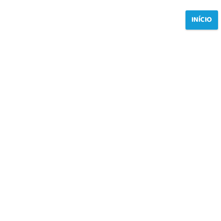
INÍCIO