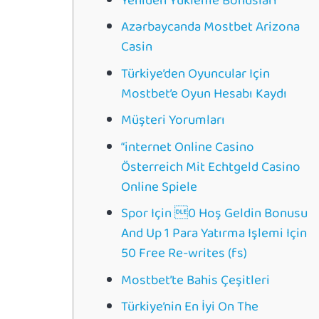
Yeniden Yükleme Bonusları
Azərbaycanda Mostbet Arizona
Casin
Türkiye’den Oyuncular Için
Mostbet’e Oyun Hesabı Kaydı
Müşteri Yorumları
“internet Online Casino
Österreich Mit Echtgeld Casino
Online Spiele
Spor Için 0 Hoş Geldin Bonusu
And Up 1 Para Yatırma Işlemi Için
50 Free Re-writes (fs)
Mostbet’te Bahis Çeşitleri
Türkiye’nin En İyi On The