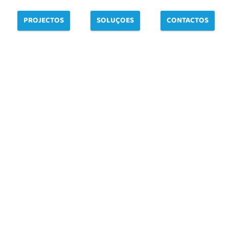
PROJECTOS
SOLUÇOES
CONTACTOS