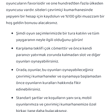
oyuncuların favorisidir ve one hundred’den fazla ülkeden
oyuncusu vardır. siteleri çevrimiçi kumarhanesinde
yepyeni bir hesap için kaydolun ve %100 gibi muazzam bir
hoş geldin bonusu alacaksınız.
Şimdi oyun seçimlerimizde bir tura katılın ve tüm
yaygaranın neyle ilgili olduğunu görün!
Karşılama teklifi çok cömerttir ve önce kendi
paranızı yatırmak zorunda kalmadan slot ve diğer
oyunları oynayabilirsiniz.
Orada, oyunlar, bu oyunları oynayabileceğiniz
çevrimiçi kumarhaneler ve oynamaya başlamadan
önce oyunların kuralları hakkında fikir
edinebilirsiniz.
Standart şartlar ve koşulların yanı sıra, mobil
oyunlarımıza ve çevrimiçi kumarhanemize özel
birkaç tane daha bulacaksınız.