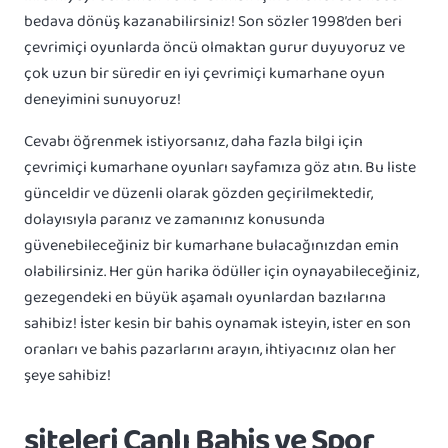
bedava dönüş kazanabilirsiniz! Son sözler 1998’den beri
çevrimiçi oyunlarda öncü olmaktan gurur duyuyoruz ve
çok uzun bir süredir en iyi çevrimiçi kumarhane oyun
deneyimini sunuyoruz!
Cevabı öğrenmek istiyorsanız, daha fazla bilgi için
çevrimiçi kumarhane oyunları sayfamıza göz atın. Bu liste
günceldir ve düzenli olarak gözden geçirilmektedir,
dolayısıyla paranız ve zamanınız konusunda
güvenebileceğiniz bir kumarhane bulacağınızdan emin
olabilirsiniz. Her gün harika ödüller için oynayabileceğiniz,
gezegendeki en büyük aşamalı oyunlardan bazılarına
sahibiz! İster kesin bir bahis oynamak isteyin, ister en son
oranları ve bahis pazarlarını arayın, ihtiyacınız olan her
şeye sahibiz!
siteleri Canlı Bahis ve Spor