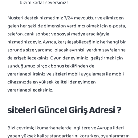
bizim kadar seversiniz!
Müşteri destek hizmetimiz 7/24 mevcuttur ve elimizden
gelen her şekilde dimension yardımcı olmak için e-posta,
telefon, canlı sohbet ve sosyal medya aracılığıyla
hizmetinizdeyiz. Ayrıca, karşılaşabileceğiniz herhangi bir
sorunda size yardımcı olacak ayrıntılı yardım sayfalarına
da erişebileceksiniz. Oyun deneyiminizi geliştirmek için
sunduğumuz birçok bonus teklifinden de
yararlanabilirsiniz ve siteleri mobil uygulaması ile mobil
cihazınızda en yüksek kaliteli deneyimden
yararlanabileceksiniz.
siteleri Güncel Giriş Adresi ?
Bizi çevrimiçi kumarhanelerde İngiltere ve Avrupa lideri
yapan yüksek kalite standartlarını korurken, oyunlarımızın