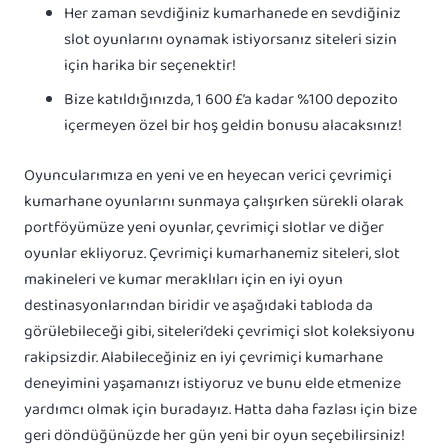
Her zaman sevdiğiniz kumarhanede en sevdiğiniz
slot oyunlarını oynamak istiyorsanız siteleri sizin
için harika bir seçenektir!
Bize katıldığınızda, 1 600 £’a kadar %100 depozito
içermeyen özel bir hoş geldin bonusu alacaksınız!
Oyuncularımıza en yeni ve en heyecan verici çevrimiçi
kumarhane oyunlarını sunmaya çalışırken sürekli olarak
portföyümüze yeni oyunlar, çevrimiçi slotlar ve diğer
oyunlar ekliyoruz. Çevrimiçi kumarhanemiz siteleri, slot
makineleri ve kumar meraklıları için en iyi oyun
destinasyonlarından biridir ve aşağıdaki tabloda da
görülebileceği gibi, siteleri’deki çevrimiçi slot koleksiyonu
rakipsizdir. Alabileceğiniz en iyi çevrimiçi kumarhane
deneyimini yaşamanızı istiyoruz ve bunu elde etmenize
yardımcı olmak için buradayız. Hatta daha fazlası için bize
geri döndüğünüzde her gün yeni bir oyun seçebilirsiniz!