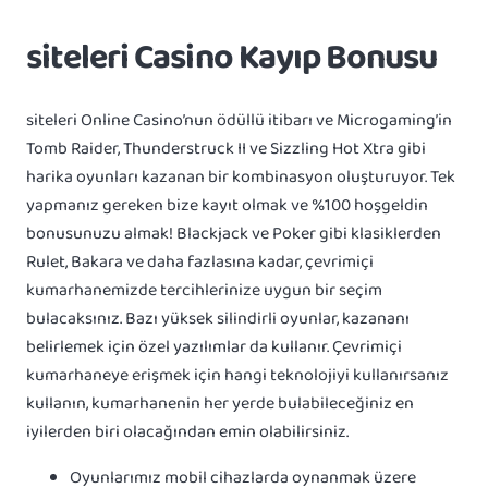
siteleri Casino Kayıp Bonusu
siteleri Online Casino’nun ödüllü itibarı ve Microgaming’in
Tomb Raider, Thunderstruck II ve Sizzling Hot Xtra gibi
harika oyunları kazanan bir kombinasyon oluşturuyor. Tek
yapmanız gereken bize kayıt olmak ve %100 hoşgeldin
bonusunuzu almak! Blackjack ve Poker gibi klasiklerden
Rulet, Bakara ve daha fazlasına kadar, çevrimiçi
kumarhanemizde tercihlerinize uygun bir seçim
bulacaksınız. Bazı yüksek silindirli oyunlar, kazananı
belirlemek için özel yazılımlar da kullanır. Çevrimiçi
kumarhaneye erişmek için hangi teknolojiyi kullanırsanız
kullanın, kumarhanenin her yerde bulabileceğiniz en
iyilerden biri olacağından emin olabilirsiniz.
Oyunlarımız mobil cihazlarda oynanmak üzere