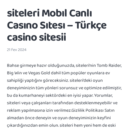
siteleri Mobıl Canlı
Casıno Sıtesı – Türkçe
casino sitesii
21 fev 2024
Bahse girmeye hazır olduğunuzda, siteleri’nin Tomb Raider,
Big Win ve Vegas Gold dahil tüm popüler oyunlara ev
sahipliği yaptığını göreceksiniz. siteleri’deki oyun
deneyiminizin tüm yönleri sorunsuz ve optimize edilmiştir,
bu da kumarhaneyi sektördeki en iyisi yapar. Yorumlar,
siteleri veya çalışanları tarafından desteklenmeyebilir ve
reklam yapılmasına izin verilmez.Gizlilik Politikası Satın
almadan önce deneyin ve oyun deneyiminizin keyfini
çıkardığınızdan emin olun. siteleri hem yeni hem de eski