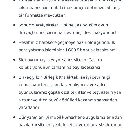
Tüm slotlarımız, o anda nerede olursanız olun keyfini
çıkarmanız için mobil cihazlar için optimize edilmiş
bir formatta mevcuttur.
Sonuç olarak, siteleri Online Casino, tüm oyun
ihtiyaçlarınız için nihai çevrimiçi destinasyondur!
Hesabınız harekete geçmeye hazır olduğunda, ilk
para yatırma işleminize 1 600 $ bonus alacaksınız!
Slot oynamayı seviyorsanız, siteleri Casino
koleksiyonunun tamamına bayılacaksınız!
Birkaç yıldır Birleşik Krallık’taki en iyi çevrimiçi
kumarhaneler arasında yer alıyoruz ve sadık
oyuncularımız çeşitli özel teklifler ve teşviklerin yanı
sıra mevcut en büyük ödülleri kazanma şansından
yararlandı.
Dünyanın en iyi mobil kumarhane uygulamalarından
bazılarını siteleri’ye dahil ettik ve umarız siz de onları