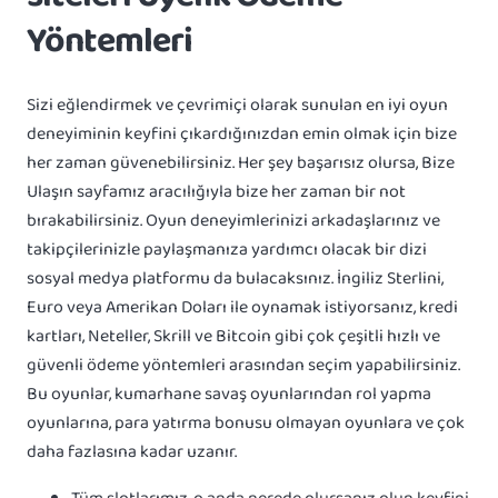
Yöntemleri
Sizi eğlendirmek ve çevrimiçi olarak sunulan en iyi oyun
deneyiminin keyfini çıkardığınızdan emin olmak için bize
her zaman güvenebilirsiniz. Her şey başarısız olursa, Bize
Ulaşın sayfamız aracılığıyla bize her zaman bir not
bırakabilirsiniz. Oyun deneyimlerinizi arkadaşlarınız ve
takipçilerinizle paylaşmanıza yardımcı olacak bir dizi
sosyal medya platformu da bulacaksınız. İngiliz Sterlini,
Euro veya Amerikan Doları ile oynamak istiyorsanız, kredi
kartları, Neteller, Skrill ve Bitcoin gibi çok çeşitli hızlı ve
güvenli ödeme yöntemleri arasından seçim yapabilirsiniz.
Bu oyunlar, kumarhane savaş oyunlarından rol yapma
oyunlarına, para yatırma bonusu olmayan oyunlara ve çok
daha fazlasına kadar uzanır.