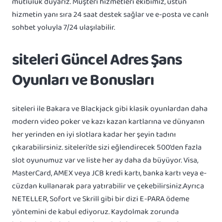
mutluluk duyarız. Müşteri hizmetleri ekibimiz, üstün
hizmetin yanı sıra 24 saat destek sağlar ve e-posta ve canlı
sohbet yoluyla 7/24 ulaşılabilir.
siteleri Güncel Adres Şans
Oyunları ve Bonusları
siteleri ile Bakara ve Blackjack gibi klasik oyunlardan daha
modern video poker ve kazı kazan kartlarına ve dünyanın
her yerinden en iyi slotlara kadar her şeyin tadını
çıkarabilirsiniz. siteleri’de sizi eğlendirecek 500’den fazla
slot oyunumuz var ve liste her ay daha da büyüyor. Visa,
MasterCard, AMEX veya JCB kredi kartı, banka kartı veya e-
cüzdan kullanarak para yatırabilir ve çekebilirsiniz.Ayrıca
NETELLER, Sofort ve Skrill gibi bir dizi E-PARA ödeme
yöntemini de kabul ediyoruz. Kaydolmak zorunda