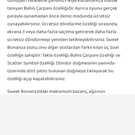
dönüşleri tetikleme şansınızı ikiye katlamanıza olanak
tanıyan Bahis Çarpanı özelliğidir. Ayrıca oyunu gerçek
parayla oynamadan önce demo modunda ücretsiz
oynayabilirsiniz. Ücretsiz döndürme özelliği sırasında,
ekrana 3 veya daha fazla saçılma getirerek daha fazla
ücretsiz döndürmeyi yeniden tetikleyebilirsiniz. Sweet
Bonanza slotu, onu diğer slotlardan farklı kılan üç özel
özelliğe sahiptir: Takla özelliği, Bahis Çarpanı özelliği ve
Scatter Symbol özelliği. Döndür düğmesinin yanında
üzerinde dört yıldız bulunan düğmeye tıklayarak bu
özelliği açıp kapatabilirsiniz.
Sweet Bonanza’daki maksimum kazanç, ağzınızı
sulandırabilecek olan bahsinizin 21. Oyun güzel bir 3D
tasarıma ve hoş bir atmosfer yaratan neşeli bir film
müziğine sahiptir. Bunlar, kazancınızı 2 kattan 100 kata
kadar artırabilen çarpan sembolleridir. Kullanmıyorsanız,
RTP %96,48’dir ve bu, çevrimiçi bir slot için ortalamanın