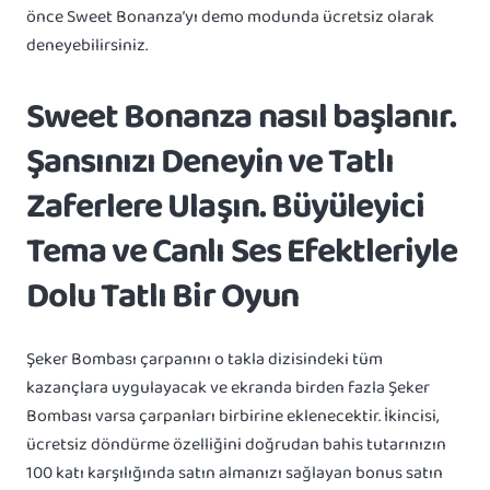
önce Sweet Bonanza’yı demo modunda ücretsiz olarak
deneyebilirsiniz.
Sweet Bonanza nasıl başlanır.
Şansınızı Deneyin ve Tatlı
Zaferlere Ulaşın. Büyüleyici
Tema ve Canlı Ses Efektleriyle
Dolu Tatlı Bir Oyun
Şeker Bombası çarpanını o takla dizisindeki tüm
kazançlara uygulayacak ve ekranda birden fazla Şeker
Bombası varsa çarpanları birbirine eklenecektir. İkincisi,
ücretsiz döndürme özelliğini doğrudan bahis tutarınızın
100 katı karşılığında satın almanızı sağlayan bonus satın