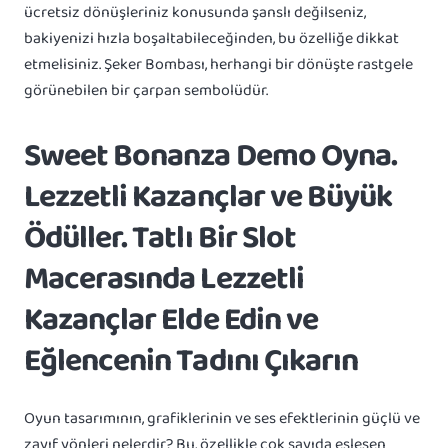
ücretsiz dönüşleriniz konusunda şanslı değilseniz,
bakiyenizi hızla boşaltabileceğinden, bu özelliğe dikkat
etmelisiniz. Şeker Bombası, herhangi bir dönüşte rastgele
görünebilen bir çarpan sembolüdür.
Sweet Bonanza Demo Oyna.
Lezzetli Kazançlar ve Büyük
Ödüller. Tatlı Bir Slot
Macerasında Lezzetli
Kazançlar Elde Edin ve
Eğlencenin Tadını Çıkarın
Oyun tasarımının, grafiklerinin ve ses efektlerinin güçlü ve
zayıf yönleri nelerdir? Bu, özellikle çok sayıda eşleşen