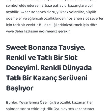
sembol elde ederseniz, bazı patlayıcı kazançlara yol
açabilir. Sweet Bonanza slotu, yüksek volatilite, büyük
ödemeler ve eğlenceli özelliklerden hoşlanan slot severler
için tatlı bir zevktir. Bu özelliği etkinleştirmek için dört
veya daha fazlasını indirmeniz gerekir.
Sweet Bonanza Tavsiye.
Renkli ve Tatlı Bir Slot
Deneyimi. Renkli Dünyada
Tatlı Bir Kazanç Serüveni
Başlıyor
Bunlar: Yuvarlanma Özelliği: Bu özellik, kazanan her
spinden sonra etkinleştirilir. Oyun ayrıca kazancınızı