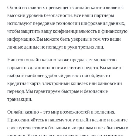
Одной из главных преимуществ онлайн казино является
высокий уровень безопасности. Все наши партнеры
используют передовые технологии шифрования данных,
чтобы защитить вашу конфиденциальность и финансовую
информацию. Вы можете быть уверены в том, что ваши
личные данные не попадут в руки третьих лиц.
Наш топ онлайн казино также предлагает множество
вариантов для пополнения и снятия средств. Вы можете
выбрать наиболее удобный для вас способ, будь то
кредитная карта, электронный кошелек или банковский
перевод. Мы гарантируем быстрые и безопасные
транзакции.
Онлайн казино – это мир возможностей и волнения.
Присоединяйтесь к нашему топу онлайн казино и начните
свое путешествие к большим выигрышам и незабываемым
эмоциям. У нас есть все, что нужно для вашего азартного