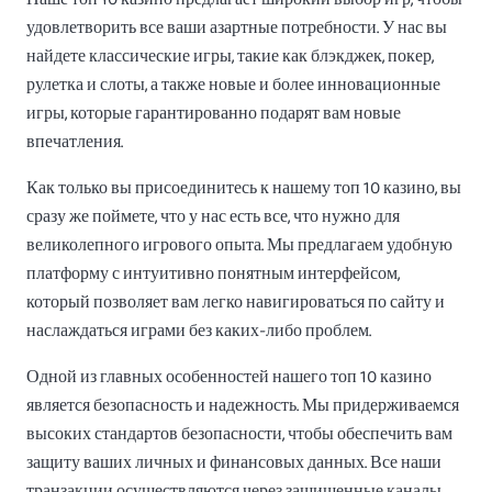
удовлетворить все ваши азартные потребности. У нас вы
найдете классические игры, такие как блэкджек, покер,
рулетка и слоты, а также новые и более инновационные
игры, которые гарантированно подарят вам новые
впечатления.
Как только вы присоединитесь к нашему топ 10 казино, вы
сразу же поймете, что у нас есть все, что нужно для
великолепного игрового опыта. Мы предлагаем удобную
платформу с интуитивно понятным интерфейсом,
который позволяет вам легко навигироваться по сайту и
наслаждаться играми без каких-либо проблем.
Одной из главных особенностей нашего топ 10 казино
является безопасность и надежность. Мы придерживаемся
высоких стандартов безопасности, чтобы обеспечить вам
защиту ваших личных и финансовых данных. Все наши
транзакции осуществляются через защищенные каналы