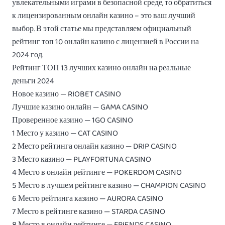
увлекательными играми в безопасной среде, то обратиться
к лицензированным онлайн казино – это ваш лучший
выбор. В этой статье мы представляем официальный
рейтинг топ 10 онлайн казино с лицензией в России на
2024 год.
Рейтинг ТОП 13 лучших казино онлайн на реальные
деньги 2024
Новое казино — RIOBET CASINO
Лучшие казино онлайн — GAMA CASINO
Проверенное казино — 1GO CASINO
1 Место у казино — CAT CASINO
2 Место рейтинга онлайн казино — DRIP CASINO
3 Место казино — PLAYFORTUNA CASINO
4 Место в онлайн рейтинге — POKERDOM CASINO
5 Место в лучшем рейтинге казино — CHAMPION CASINO
6 Место рейтинга казино — AURORA CASINO
7 Место в рейтинге казино — STARDA CASINO
8 Место в онлайн рейтинге — FRIENDS CASINO