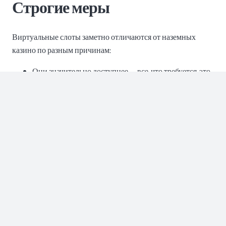
Строгие меры
Виртуальные слоты заметно отличаются от наземных
казино по разным причинам:
Они значительно доступнее — все, что требуется, это
интернет-подключение, а следовательно, можно
участвовать почти полностью без ограничений.
Используются средства на балансе средства, которые
можно мгновенно израсходовать в крупных
размерах, особенно под влиянием сильных
интенсивных чувств, сопровождающих игру.
Игры на платформе Azino777 личнее, поэтому их
могут использовать люди и пользователи, которые не
осмеливаются пойти в настоящий казино или
настоящий зал казино женщины и пожилые люди.