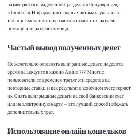
размещаются в выделенных разделах «Популярные»,
«Топ» и т.д. Информация о шансах автомата указана в
таблице выплат, которую можно отыскать в разделе
помощи или разделе помощи.
Частый вывод полученных денег
Не желательно оставлять выигранные деньги на долгое
время на аккаунте в казино Азино 777. Многие
пользователи со временем тратят эти средства на
повторные ставки, и как результат в конечном счете теряют
их. Снять выигрышные деньги на свой банковский счет
или на электронную карту — это лучший способ избежать
дополнительных трат.
Использование онлайн кошельков