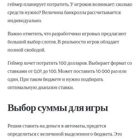
геймер планирует потратить. У игроков возникает: сколько
средств нужно? Величина банкролла рассчитывается
индивидуально.
Важно отметить, что разработчики игровых предлагают
большой выбор слотов. В реальности игрок обладает
полной свободой.
Геймер хочет потратить 100 долларов. Выбирает формат со
ставками от 0,01 до 100. Может поставить 10 000 раз или
один. При таком бюджете и нужно подбирать
оптимальную диапазон ставки.
Выбор суммы для игры
Решив ставить на деньги в автоматы, придется
определиться с величиной выделенного бюджета. Это