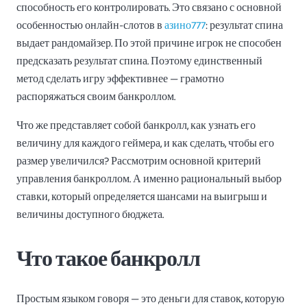
способность его контролировать. Это связано с основной
особенностью онлайн-слотов в
азино777
: результат спина
выдает рандомайзер. По этой причине игрок не способен
предсказать результат спина. Поэтому единственный
метод сделать игру эффективнее — грамотно
распоряжаться своим банкроллом.
Что же представляет собой банкролл, как узнать его
величину для каждого геймера, и как сделать, чтобы его
размер увеличился? Рассмотрим основной критерий
управления банкроллом. А именно рациональный выбор
ставки, который определяется шансами на выигрыш и
величины доступного бюджета.
Что такое банкролл
Простым языком говоря — это деньги для ставок, которую