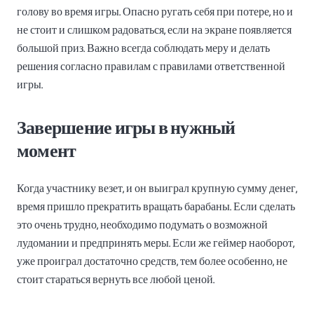
голову во время игры. Опасно ругать себя при потере, но и
не стоит и слишком радоваться, если на экране появляется
большой приз. Важно всегда соблюдать меру и делать
решения согласно правилам с правилами ответственной
игры.
Завершение игры в нужный
момент
Когда участнику везет, и он выиграл крупную сумму денег,
время пришло прекратить вращать барабаны. Если сделать
это очень трудно, необходимо подумать о возможной
лудомании и предпринять меры. Если же геймер наоборот,
уже проиграл достаточно средств, тем более особенно, не
стоит стараться вернуть все любой ценой.