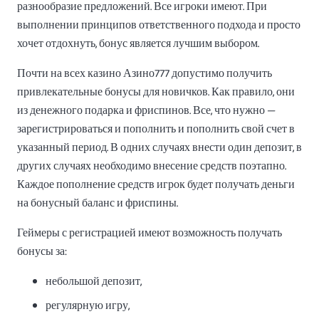
разнообразие предложений. Все игроки имеют. При
выполнении принципов ответственного подхода и просто
хочет отдохнуть, бонус является лучшим выбором.
Почти на всех казино Азино777 допустимо получить
привлекательные бонусы для новичков. Как правило, они
из денежного подарка и фриспинов. Все, что нужно —
зарегистрироваться и пополнить и пополнить свой счет в
указанный период. В одних случаях внести один депозит, в
других случаях необходимо внесение средств поэтапно.
Каждое пополнение средств игрок будет получать деньги
на бонусный баланс и фриспины.
Геймеры с регистрацией имеют возможность получать
бонусы за:
небольшой депозит,
регулярную игру,