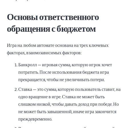
Основы ответственного
обращения с бюджетом
Игра на любом автомате основана на трех ключевых
факторах, взаимозависимых факторов:
Банкролл — игровая сумма, которую игрок хочет
потратить. После использования бюджета игра
прекращается, чтобы не увеличивать потери.
Ставка — это сумма, которую пользователь ставит, на
одно вращение в игре. Ставка не может быть
слишком низкой, чтобы давать доход при победе. Но
не может быть завышенной, иначе игра закончится
преждевременно.