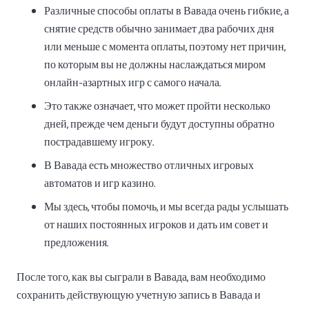
Различные способы оплаты в Вавада очень гибкие, а
снятие средств обычно занимает два рабочих дня
или меньше с момента оплаты, поэтому нет причин,
по которым вы не должны наслаждаться миром
онлайн-азартных игр с самого начала.
Это также означает, что может пройти несколько
дней, прежде чем деньги будут доступны обратно
пострадавшему игроку.
В Вавада есть множество отличных игровых
автоматов и игр казино.
Мы здесь, чтобы помочь, и мы всегда рады услышать
от наших постоянных игроков и дать им совет и
предложения.
После того, как вы сыграли в Вавада, вам необходимо
сохранить действующую учетную запись в Вавада и