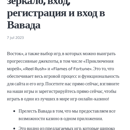
зеркало, вход,
регистрация и вход в
Вавада
7 jul 2023
Восток», а также выбор игр, в которых можно выиграть
прогрессивные джекпоты, в том числе «Приключения
морей», «Reel Rush» и «Flames of Fortune». Это то, что
обеспечивает весь игровой процесс и функциональность
для сайта и его игр. Посетите нас прямо сейчас, взгляните
на наши игры и зарегистрируйтесь прямо сейчас, чтобы
играть в одни из лучших в мире игр онлайн-казино!
Прелесть Вавада в том, что мы предоставляем все
возможности казино в одном приложении.
Это видно из предлагаемых игр, которые широко