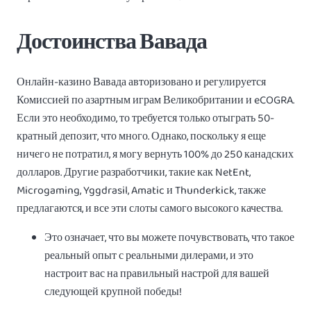
Достоинства Вавада
Онлайн-казино Вавада авторизовано и регулируется
Комиссией по азартным играм Великобритании и eCOGRA.
Если это необходимо, то требуется только отыграть 50-
кратный депозит, что много. Однако, поскольку я еще
ничего не потратил, я могу вернуть 100% до 250 канадских
долларов. Другие разработчики, такие как NetEnt,
Microgaming, Yggdrasil, Amatic и Thunderkick, также
предлагаются, и все эти слоты самого высокого качества.
Это означает, что вы можете почувствовать, что такое
реальный опыт с реальными дилерами, и это
настроит вас на правильный настрой для вашей
следующей крупной победы!