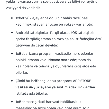
yukle ilə yanaşı vurma səviyyəsi, versiya biliyi və reytinq
vəziyyəti də vacibdir.
1xbet yüklə, əyləncə dolu bir bahis təcrübəsi
keçinmək istəyənlər üçün ən yüksək variantdır.
Android tətbiqindən fərqli olaraq IOS tətbiqi bir
qədər fərqlidir, amma en təzə gələn istifadəçilər ötrü
qətiyyən də çətin deyildir.
1xBet arizona proqramı vasitəsilə mərc edənlər
nəinki idmana və e-idmana mərc edə,” “həm də
kazinolara və televiziya oyunlarına çıxış əldə edə
bilərlər.
Çünki bu istifadəçilər bu proqramı APP STORE
vasitəsi ilə yükləyə və ya saytımızdakı linklərdən
istifadə edə bilərlər.
1xBet mərc şirkəti hər vaxt təhlükəsizlik
məsələlərinə şəxsi önəm və diqqət vermişdir.