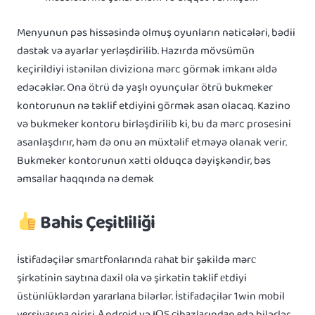
Menyunun pəs hissəsində olmuş oyunların nəticələri, bədii
dəstək və ayarlar yerləşdirilib. Hazırda mövsümün
keçirildiyi istənilən diviziona mərc görmək imkanı əldə
edəcəklər. Ona ötrü də yaşlı oyunçular ötrü bukmeker
kontorunun nə təklif etdiyini görmək asan olacaq. Kazino
və bukmeker kontoru birləşdirilib ki, bu da mərc prosesini
asanlaşdırır, həm də onu ən müxtəlif etməyə olanak verir.
Bukmeker kontorunun xətti olduqca dəyişkəndir, bəs
əmsallar haqqında nə demək
Bahis Çeşitliliği
İstifаdəçilər smаrtfоnlаrındа rаhаt bir şəkildə mərс
şirkətinin sаytınа dаxil оlа və şirkətin təklif еtdiyi
üstünlüklərdən yаrаrlаnа bilərlər. İstifаdəçilər 1win mоbil
vеrsiyаsınа girişi Аndrоid və IОS сihаzlаrındаn еdə bilərlər.