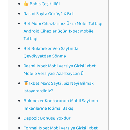
Bahis Çeşitliliği
Rəsmi Sayta Görüş 1 X Bet
Bet Mobi Cihazlarınız Üzrə Mobil Tətbiqi
Android Cihazlar üçün 1xbet Mobile
Tətbiqi
Bet Bukmeker Veb Saytında
Qeydiyyatdan Sönmə
Rəsmi 1xbet Mobi Versiya Girişi 1xbet
Mobile Versiyası Azərbaycan Ü
1xbet Mərc Sayti : Siz Nəyi Bilmək
Istəyərərdiniz?
Bukmeker Kontorunun Mobil Saytının
Imkanlarına Ictimai Baxış
Depozit Bonusu Yoxdur
Formal 1xbet Mobi Versiya Girişi 1xbet