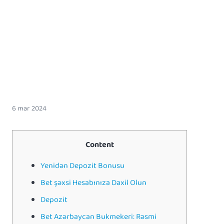
6 mar 2024
Content
Yenidən Depozit Bonusu
Bet şəxsi Hesabınıza Daxil Olun
Depozit
Bet Azərbaycan Bukmekeri: Rəsmi