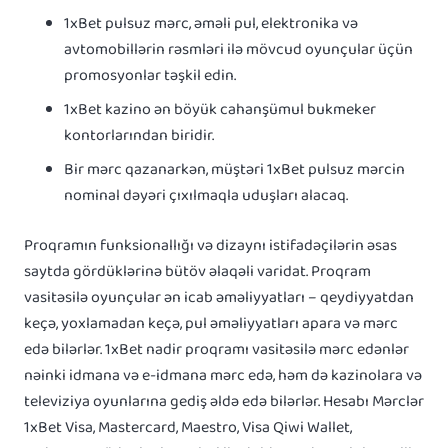
1xBet pulsuz mərc, əməli pul, elektronika və
avtomobillərin rəsmləri ilə mövcud oyunçular üçün
promosyonlar təşkil edin.
1xBet kazino ən böyük cahanşümul bukmeker
kontorlarından biridir.
Bir mərc qazanarkən, müştəri 1xBet pulsuz mərcin
nominal dəyəri çıxılmaqla uduşları alacaq.
Proqramın funksionallığı və dizaynı istifadəçilərin əsas
saytda gördüklərinə bütöv əlaqəli varidat. Proqram
vasitəsilə oyunçular ən icab əməliyyatları – qeydiyyatdan
keçə, yoxlamadan keçə, pul əməliyyatları apara və mərc
edə bilərlər. 1xBet nadir proqramı vasitəsilə mərc edənlər
nəinki idmana və e-idmana mərc edə, həm də kazinolara və
televiziya oyunlarına gediş əldə edə bilərlər. Hesabı Mərclər
1xBet Visa, Mastercard, Maestro, Visa Qiwi Wallet,