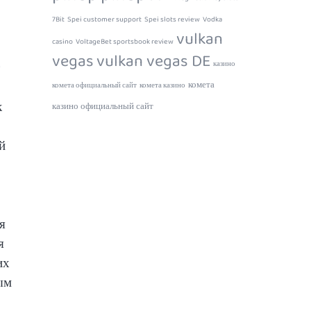
7Bit
Spei customer support
Spei slots review
Vodka
vulkan
casino
VoltageBet sportsbook review
vegas
vulkan vegas DE
казино
комета
комета официальный сайт
комета казино
к
казино официальный сайт
й
я
я
их
ым