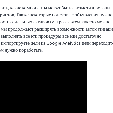
лить, какие компоненты могут быть автоматизированы 
скриптов. Также некоторые поисковые объявления нужно
ости отдельных активов (мы расскажем, как это можно
тформы продолжают расширять возможности автоматизац
выполнять все эти процедуры все еще достаточно
 импортируете цели из Google Analytics (или переходит
чем нужно поработать.