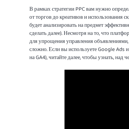
В рамках стратегии PPC вам нужно опреде
от торгов до креативов и использования 
будет анализировать на предмет эффективн
сделать далее). Несмотря на то, что пла
для упрощения управления объявлениями, 
сложно. Если вы используете Google Ads и
на GA4), читайте далее, чтобы узнать, над 