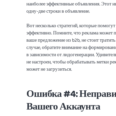
наиболее эффективные объявления. Этот ин
одну-две строки в объявление.
Вот несколько стратегий, которые помогут
эффективно. Помните, что реклама может п
ваше предложение из b2b, не стоит тратит
случае, обратите внимание на формировани
в зависимости от лидогенерации. Удивитель
не настроен, чтобы обрабатывать метки ре
может не загрузиться.
Ошибка #4: Неправи
Вашего Аккаунта