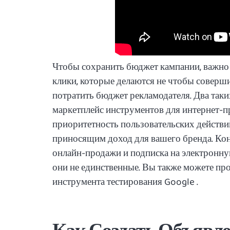
Чтобы сохранить бюджет кампании, важно о
клики, которые делаются не чтобы соверши
потратить бюджет рекламодателя. Два так
маркетплейс инструментов для интернет-пр
приоритетность пользовательских действи
приносящим доход для вашего бренда. Кон
онлайн-продажи и подписка на электронн
они не единственные. Вы также можете пр
инструмента тестирования Google .