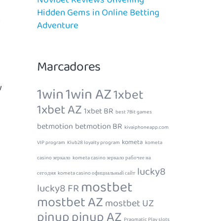
Hidden Gems in Online Betting
Adventure
Marcadores
w
1win
1win AZ
1xbet
1xbet AZ
1xbet BR
best 7Bit games
betmotion
betmotion BR
kivaiphoneapp.com
kometa
VIP program
Klub28 loyalty program
kometa
casino зеркало
kometa casino зеркало рабочее на
lucky8
сегодня
kometa casino официальный сайт
mostbet
lucky8 FR
mostbet AZ
mostbet UZ
pinup
pinup AZ
Pragmatic Play slots