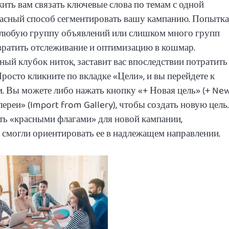
ить вам связать ключевые слова по темам с одной
пасный способ сегментировать вашу кампанию. Попытка
 любую группу объявлений или слишком много групп
ратить отслеживание и оптимизацию в кошмар.
ный клубок ниток, заставит вас впоследствии потратить
росто кликните по вкладке «Цели», и вы перейдете к
м. Вы можете либо нажать кнопку «+ Новая цель» (+ Ne
ереи» (Import from Gallery), чтобы создать новую цель.
ь «красными флагами» для новой кампании,
 смогли ориентировать ее в надлежащем направлении.