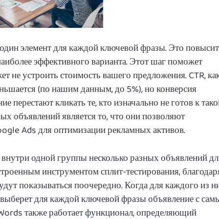
один элемент для каждой ключевой фразы. Это повысит
наиболее эффективного варианта. Этот шаг поможет
ет не устроить стоимость вашего предложения. CTR, ка
еньшается (по нашим данным, до 5%), но конверсия
ие перестают кликать те, кто изначально не готов к тако
х объявлений является то, что они позволяют
ogle Ads для оптимизации рекламных активов.
ь внутри одной группы несколько разных объявлений дл
строенным инструментом сплит-тестирования, благодар
удут показываться поочередно. Когда для каждого из н
а выберет для каждой ключевой фразы объявление с сам
dWords также работает функционал, определяющий