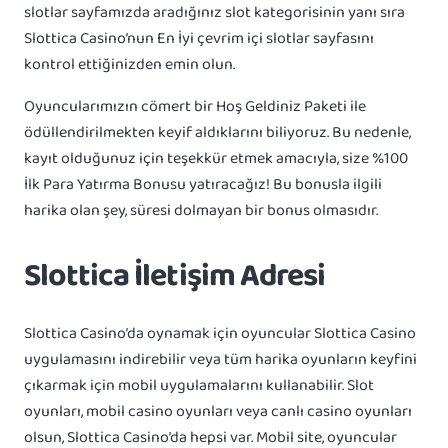
slotlar sayfamızda aradığınız slot kategorisinin yanı sıra
Slottica Casino’nun En İyi çevrim içi slotlar sayfasını
kontrol ettiğinizden emin olun.
Oyuncularımızın cömert bir Hoş Geldiniz Paketi ile
ödüllendirilmekten keyif aldıklarını biliyoruz. Bu nedenle,
kayıt olduğunuz için teşekkür etmek amacıyla, size %100
İlk Para Yatırma Bonusu yatıracağız! Bu bonusla ilgili
harika olan şey, süresi dolmayan bir bonus olmasıdır.
Slottica İletişim Adresi
Slottica Casino’da oynamak için oyuncular Slottica Casino
uygulamasını indirebilir veya tüm harika oyunların keyfini
çıkarmak için mobil uygulamalarını kullanabilir. Slot
oyunları, mobil casino oyunları veya canlı casino oyunları
olsun, Slottica Casino’da hepsi var. Mobil site, oyuncular