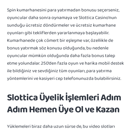
Spin kumarhanesini para yatırmadan bonusu seçerseniz,
oyuncular daha sonra oynamaya ve Slottica Casino’nun
sunduğu ücretsiz döndürmeler ve ücretsiz kumarhane
oyunları gibi tekliflerden yararlanmaya başlayabilir.
Kumarhanede çok cömert bir eşleşme var, özellikle de
bonus yatırmak söz konusu olduğunda, bu nedenle
oyuncular mümkün olduğunda daha fazla bonus talep
etme yolundalar. 250’den fazla oyun ve harika mobil destek
ile bildiğiniz ve sevdiğiniz tüm oyunları, para yatırma
yöntemlerini ve kasiyeri cep telefonunuzda bulabilirsiniz.
Slottica Üyelik İşlemleri Adım
Adım Hemen Üye Ol ve Kazan
Yüklemeleri biraz daha uzun sürse de, bu video slotları