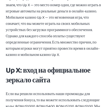
знаем, что Up X — это место номер один, где можно играть в
игровые автоматы на реальные деньги в онлайн-казино.
Мобильное казино Up X — это мгновенная игра, что
означает, что вы можете играть на своих мобильных
устройствах без загрузки программного обеспечения.
Однако для каждого способа оплаты существуют
определенные ограничения. Есть множество причин, по
которым игроки могут приятно провести время в онлайн-
казино и мобильном казино Up X.
Up X: вход на официальное
зеркало сайта
Если вы решили использовать наши промокоды для
получения бонуса, то вы можете использовать следующие
коды: BONUS1000, BONUS400, BONUS200, BONUS100. Мы