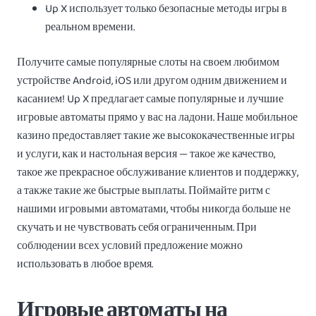
Up X использует только безопасные методы игры в
реальном времени.
Получите самые популярные слоты на своем любимом
устройстве Android, iOS или другом одним движением и
касанием! Up X предлагает самые популярные и лучшие
игровые автоматы прямо у вас на ладони. Наше мобильное
казино предоставляет такие же высококачественные игры
и услуги, как и настольная версия — такое же качество,
такое же прекрасное обслуживание клиентов и поддержку,
а также такие же быстрые выплаты. Поймайте ритм с
нашими игровыми автоматами, чтобы никогда больше не
скучать и не чувствовать себя ограниченным. При
соблюдении всех условий предложение можно
использовать в любое время.
Игровые автоматы на