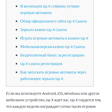
В коллекции Up X собраны лучшие
игровые автоматы
Обзор официального сайта Up X Casino
Зеркало казино Up X Casino
Играть игровые автоматы в казино Up X
Мобильная версия казино Up X Casino
Бездепозитный бонус за регистрацию
Up X casino регистрация
Как запускать игровые автоматы через
работающее зеркало Up X
Если вы используете Android, iOS, Windows или другое
мобильное устройство, Up X ждет вас. Up X гордится тем,
что каждую неделю награждает сотни тысяч игроков