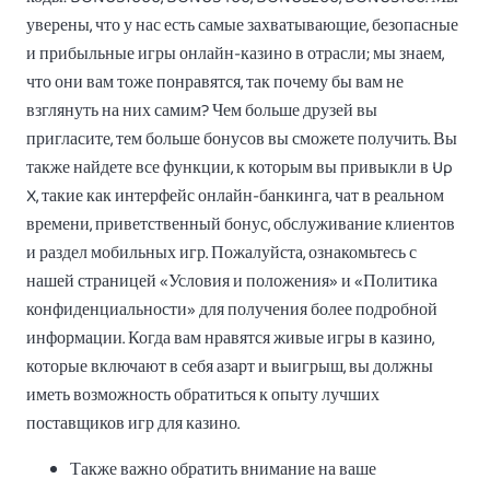
уверены, что у нас есть самые захватывающие, безопасные
и прибыльные игры онлайн-казино в отрасли; мы знаем,
что они вам тоже понравятся, так почему бы вам не
взглянуть на них самим? Чем больше друзей вы
пригласите, тем больше бонусов вы сможете получить. Вы
также найдете все функции, к которым вы привыкли в Up
X, такие как интерфейс онлайн-банкинга, чат в реальном
времени, приветственный бонус, обслуживание клиентов
и раздел мобильных игр. Пожалуйста, ознакомьтесь с
нашей страницей «Условия и положения» и «Политика
конфиденциальности» для получения более подробной
информации. Когда вам нравятся живые игры в казино,
которые включают в себя азарт и выигрыш, вы должны
иметь возможность обратиться к опыту лучших
поставщиков игр для казино.
Также важно обратить внимание на ваше