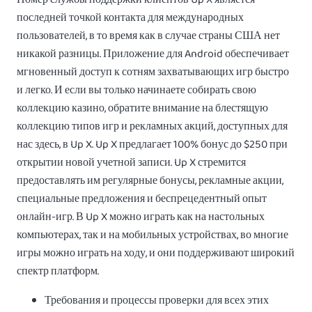
последней точкой контакта для международных
пользователей, в то время как в случае страны США нет
никакой разницы. Приложение для Android обеспечивает
мгновенный доступ к сотням захватывающих игр быстро
и легко. И если вы только начинаете собирать свою
коллекцию казино, обратите внимание на блестящую
коллекцию типов игр и рекламных акций, доступных для
нас здесь, в Up X. Up X предлагает 100% бонус до $250 при
открытии новой учетной записи. Up X стремится
предоставлять им регулярные бонусы, рекламные акции,
специальные предложения и беспрецедентный опыт
онлайн-игр. В Up X можно играть как на настольных
компьютерах, так и на мобильных устройствах, во многие
игры можно играть на ходу, и они поддерживают широкий
спектр платформ.
Требования и процессы проверки для всех этих