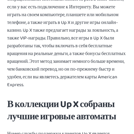
если у вас есть подключение к Интернету. Вы можете
играть на своем компьютере, планшете или мобильном
телефоне, а также играть в Up X и другие игры онлайн-
казино. Up X также предлагает награды за лояльность, а
также VIP-награды. Правильно, все игры в Up X были
разработаны так, чтобы включать в себя бесплатные
вращения на реальные деньги, а также бонусы бесплатных
вращений. Этот метод занимает немного больше времени,
чем банковский перевод, но он по-прежнему быстр и
удобен, если вы являетесь держателем карты American
Express.
В коллекции Up X собраны
лучшие игровые автоматы
Номер службы поддержки клиентов Up X является